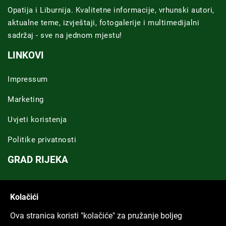
Opatija i Liburnija. Kvalitetne informacije, vrhunski autori,
aktualne teme, izvještaji, fotogalerije i multimedijalni
sadržaj - sve na jednom mjestu!
LINKOVI
Impressum
Marketing
Uvjeti koristenja
Politike privatnosti
GRAD RIJEKA
Novosti Rijeka
Kolačići
Riječka regija
Ova stranica koristi "kolačiće" za pružanje boljeg
ARHIVA TEKSTOVA