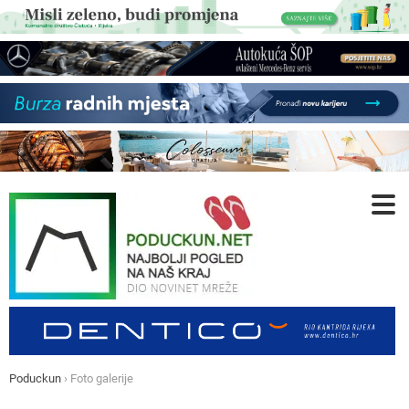
Poduckun
›
Foto galerije