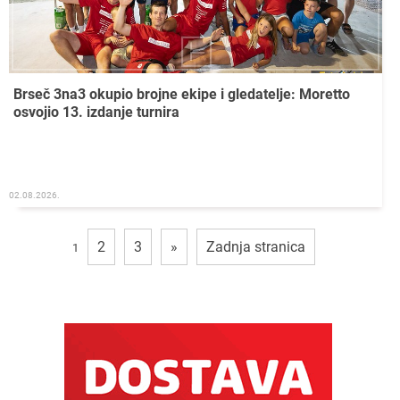
Brseč 3na3 okupio brojne ekipe i gledatelje: Moretto
osvojio 13. izdanje turnira
02.08.2026.
2
3
»
Zadnja stranica
1