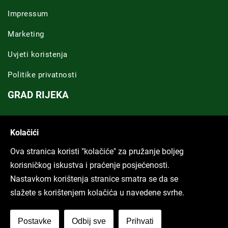
Impressum
Marketing
Uvjeti koristenja
Politike privatnosti
GRAD RIJEKA
Novosti Rijeka
Kolačići
Riječka regija
Ova stranica koristi "kolačiće" za pružanje boljeg
ARHIVA TEKSTOVA
korisničkog iskustva i praćenje posjećenosti.
Nastavkom korištenja stranice smatra se da se
Svi tekstovi
slažete s korištenjem kolačića u navedene svrhe.
Poduckun.net
Postavke
Odbij sve
Prihvati