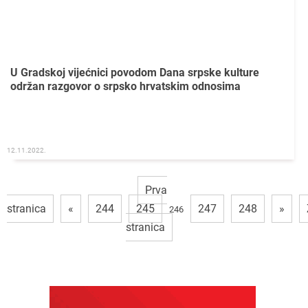
U Gradskoj vijećnici povodom Dana srpske kulture
održan razgovor o srpsko hrvatskim odnosima
12.11.2022.
Prva
stranica
«
244
245
247
248
»
246
stranica