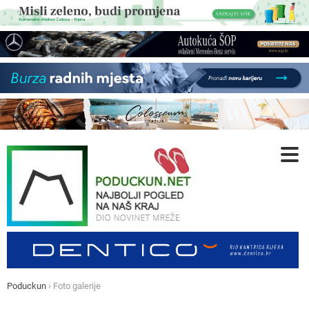
Poduckun
›
Foto galerije