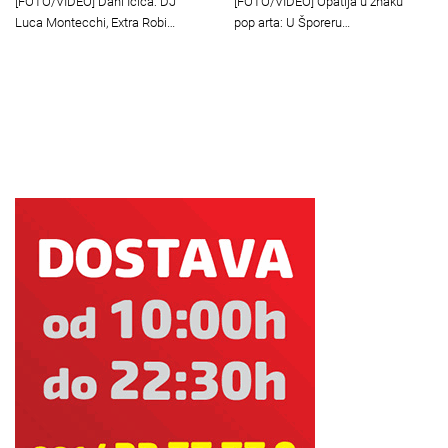
[FOTO/VIDEO] Dani Ičića: DJ
[FOTO/VIDEO] Opatija u znaku
Luca Montecchi, Extra Robi…
pop arta: U Šporeru…