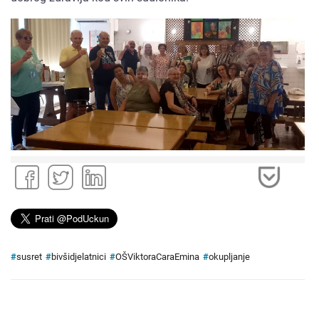
#
susret
#
bivšidjelatnici
#
OŠViktoraCaraEmina
#
okupljanje