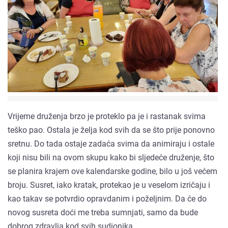
Vrijeme druženja brzo je proteklo pa je i rastanak svima
teško pao. Ostala je želja kod svih da se što prije ponovno
sretnu. Do tada ostaje zadaća svima da animiraju i ostale
koji nisu bili na ovom skupu kako bi sljedeće druženje, što
se planira krajem ove kalendarske godine, bilo u još većem
broju. Susret, iako kratak, protekao je u veselom izričaju i
kao takav se potvrdio opravdanim i poželjnim. Da će do
novog susreta doći me treba sumnjati, samo da bude
dobrog zdravlja kod svih sudionika.