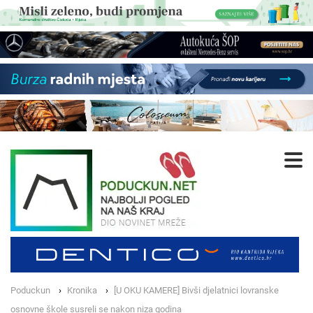
Poduckun
Kronika
[U OKU KAMERE] Bivši djelatnici lovranske
osnovne škole susreli se nakon niza godina