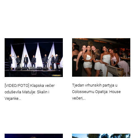
Tjedan vrhunskih partyja u
[VIDEO/FOTO] Klapska večer
Colosseumu Opatija: House
oduševila Matulje: Skalin i
večeri,…
Vejanke…