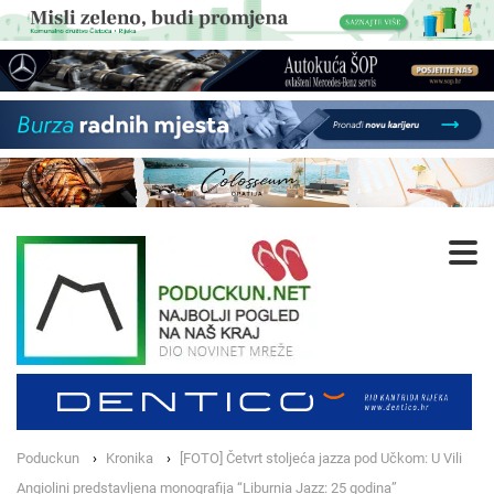
Poduckun
Kronika
[FOTO] Četvrt stoljeća jazza pod Učkom: U Vili
Angiolini predstavljena monografija “Liburnia Jazz: 25 godina”