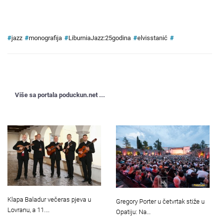
#
jazz
#
monografija
#
LiburniaJazz:25godina
#
elvisstanić
#
Više sa portala poduckun.net ...
Klapa Baladur večeras pjeva u
Gregory Porter u četvrtak stiže u
Lovranu, a 11.…
Opatiju: Na…