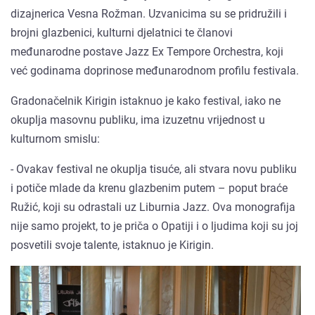
dizajnerica Vesna Rožman. Uzvanicima su se pridružili i
brojni glazbenici, kulturni djelatnici te članovi
međunarodne postave Jazz Ex Tempore Orchestra, koji
već godinama doprinose međunarodnom profilu festivala.
Gradonačelnik Kirigin istaknuo je kako festival, iako ne
okuplja masovnu publiku, ima izuzetnu vrijednost u
kulturnom smislu:
- Ovakav festival ne okuplja tisuće, ali stvara novu publiku
i potiče mlade da krenu glazbenim putem – poput braće
Ružić, koji su odrastali uz Liburnia Jazz. Ova monografija
nije samo projekt, to je priča o Opatiji i o ljudima koji su joj
posvetili svoje talente, istaknuo je Kirigin.