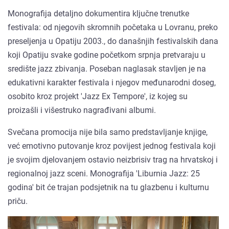
Monografija detaljno dokumentira ključne trenutke
festivala: od njegovih skromnih početaka u Lovranu, preko
preseljenja u Opatiju 2003., do današnjih festivalskih dana
koji Opatiju svake godine početkom srpnja pretvaraju u
središte jazz zbivanja. Poseban naglasak stavljen je na
edukativni karakter festivala i njegov međunarodni doseg,
osobito kroz projekt 'Jazz Ex Tempore', iz kojeg su
proizašli i višestruko nagrađivani albumi.
Svečana promocija nije bila samo predstavljanje knjige,
već emotivno putovanje kroz povijest jednog festivala koji
je svojim djelovanjem ostavio neizbrisiv trag na hrvatskoj i
regionalnoj jazz sceni. Monografija 'Liburnia Jazz: 25
godina' bit će trajan podsjetnik na tu glazbenu i kulturnu
priču.