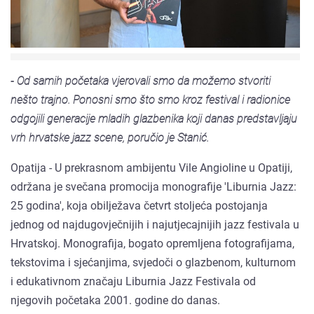
- Od samih početaka vjerovali smo da možemo stvoriti
nešto trajno. Ponosni smo što smo kroz festival i radionice
odgojili generacije mladih glazbenika koji danas predstavljaju
vrh hrvatske jazz scene, poručio je Stanić.
Opatija - U prekrasnom ambijentu Vile Angioline u Opatiji,
održana je svečana promocija monografije 'Liburnia Jazz:
25 godina', koja obilježava četvrt stoljeća postojanja
jednog od najdugovječnijih i najutjecajnijih jazz festivala u
Hrvatskoj. Monografija, bogato opremljena fotografijama,
tekstovima i sjećanjima, svjedoči o glazbenom, kulturnom
i edukativnom značaju Liburnia Jazz Festivala od
njegovih početaka 2001. godine do danas.