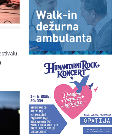
estivalu
u