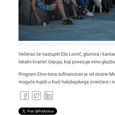
Večeras će nastupiti Elis Lovrić, glumica i kan
lokalni kvartet Giipuja, koji povezuje etno glaz
Program Etno-tona sufinanciran je od strane Min
moguće kupiti u Kući halubajskega zvončara i n