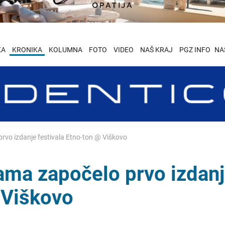
KA
KRONIKA
KOLUMNA
FOTO
VIDEO
NAŠ KRAJ
PGZ INFO
NA
rvo izdanje festivala Etno-ton @ Viškovo
ama započelo prvo izdan
 Viškovo