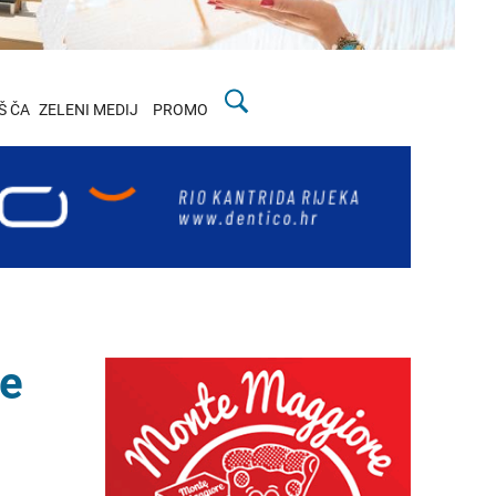
Š ČA
ZELENI MEDIJ
PROMO
je