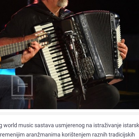
og world music sastava usmjerenog na istraživanje istars
uvremenijim aranžmanima korištenjem raznih tradicijskih