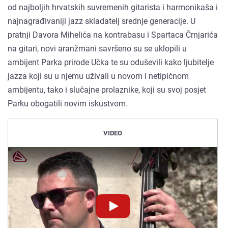
od najboljih hrvatskih suvremenih gitarista i harmonikaša i
najnagrađivaniji jazz skladatelj srednje generacije. U
pratnji Davora Mihelića na kontrabasu i Spartaca Črnjarića
na gitari, novi aranžmani savršeno su se uklopili u
ambijent Parka prirode Učka te su oduševili kako ljubitelje
jazza koji su u njemu uživali u novom i netipičnom
ambijentu, tako i slučajne prolaznike, koji su svoj posjet
Parku obogatili novim iskustvom.
VIDEO
Novinet.tv
Novinet.tv