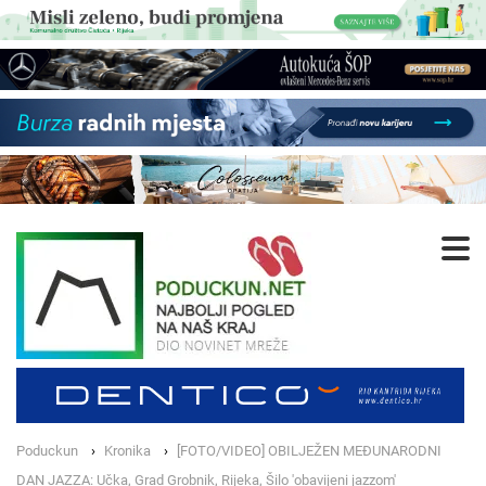
Poduckun
Kronika
[FOTO/VIDEO] OBILJEŽEN MEĐUNARODNI
DAN JAZZA: Učka, Grad Grobnik, Rijeka, Šilo 'obavijeni jazzom'