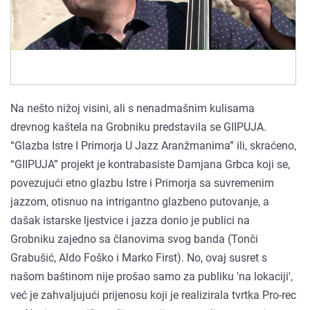
Na nešto nižoj visini, ali s nenadmašnim kulisama
drevnog kaštela na Grobniku predstavila se GIIPUJA.
“Glazba Istre I Primorja U Jazz Aranžmanima” ili, skraćeno,
“GIIPUJA” projekt je kontrabasiste Damjana Grbca koji se,
povezujući etno glazbu Istre i Primorja sa suvremenim
jazzom, otisnuo na intrigantno glazbeno putovanje, a
dašak istarske ljestvice i jazza donio je publici na
Grobniku zajedno sa članovima svog banda (Tonči
Grabušić, Aldo Foško i Marko First). No, ovaj susret s
našom baštinom nije prošao samo za publiku 'na lokaciji',
već je zahvaljujući prijenosu koji je realizirala tvrtka Pro-rec