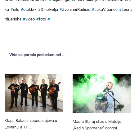
ka
#
šilo
#
otokkrk
#
DinoIvelja
#
ZvonimirRadišić
#
LukaVrbanec
#
Leona
rdBerisha
#
video
#
foto
#
Više sa portala poduckun.net ...
Klapa Baladur večeras pjeva u
Mauro Staraj stiže u Matulje:
Lovranu, a 11.…
„Radio Spomenar” donosi…