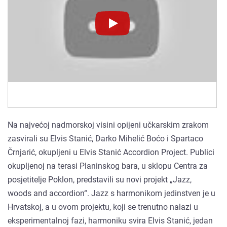
Novinet.tv
Novinet.tv
Na najvećoj nadmorskoj visini opijeni učkarskim zrakom
zasvirali su Elvis Stanić, Darko Mihelić Boćo i Spartaco
Črnjarić, okupljeni u Elvis Stanić Accordion Project. Publici
okupljenoj na terasi Planinskog bara, u sklopu Centra za
posjetitelje Poklon, predstavili su novi projekt „Jazz,
woods and accordion“. Jazz s harmonikom jedinstven je u
Hrvatskoj, a u ovom projektu, koji se trenutno nalazi u
eksperimentalnoj fazi, harmoniku svira Elvis Stanić, jedan