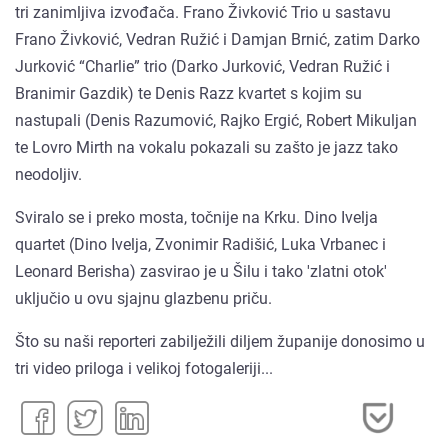
tri zanimljiva izvođača. Frano Živković Trio u sastavu
Frano Živković, Vedran Ružić i Damjan Brnić, zatim Darko
Jurković “Charlie” trio (Darko Jurković, Vedran Ružić i
Branimir Gazdik) te Denis Razz kvartet s kojim su
nastupali (Denis Razumović, Rajko Ergić, Robert Mikuljan
te Lovro Mirth na vokalu pokazali su zašto je jazz tako
neodoljiv.
Sviralo se i preko mosta, točnije na Krku. Dino Ivelja
quartet (Dino Ivelja, Zvonimir Radišić, Luka Vrbanec i
Leonard Berisha) zasvirao je u Šilu i tako 'zlatni otok'
uključio u ovu sjajnu glazbenu priču.
Što su naši reporteri zabilježili diljem županije donosimo u
tri video priloga i velikoj fotogaleriji...