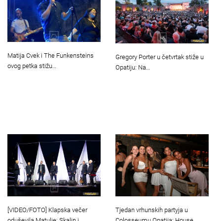
Matija Cvek i The Funkensteins
Gregory Porter u četvrtak stiže u
ovog petka stižu…
Opatiju: Na…
Tjedan vrhunskih partyja u
[VIDEO/FOTO] Klapska večer
Colosseumu Opatija: House
oduševila Matulje: Skalin i