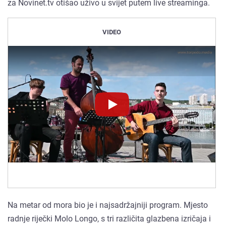
za Novinet.tv otišao uživo u svijet putem live streaminga.
VIDEO
Novinet.tv
Novinet.tv
Na metar od mora bio je i najsadržajniji program. Mjesto
radnje riječki Molo Longo, s tri različita glazbena izričaja i