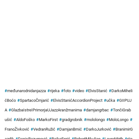
#
međunarodnidanjazza
#
rijeka
#
foto
#
video
#
ElvisStanić
#
DarkoMiheli
ćBoćo
#
SpartacoČrnjarić
#
ElvisStanićAccordionProject
#
učka
#
GIIPUJ
A
#
GlazbaIstreIPrimorjaUJazzAranžmanima
#
damjangrbac
#
TončiGrab
ušić
#
AldoFoško
#
MarkoFirst
#
gradgrobnik
#
mololongo
#
MoloLongo
#
FranoŽivković
#
VedranRužić
#
DamjanBrnić
#
DarkoJurković
#
BranimirG
azdik
#
DenisRazumović
#
RajkoErgić
#
RobertMikuljan
#
LovroMirth
#
rije