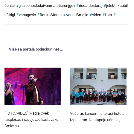
čenici
#
glazbenaškolaivanmatetićronjgov
#
riccardostaraj
#
jelektirkaubil
aštrigi
#
vanagović
#
RankoStarac
#
NenadSmajla
#
video
#
foto
#
Više sa portala poduckun.net ...
[FOTO/VIDEO] Matija Cvek
Večeras koncert na terasi hotela
rasplesao i raspjevao kastavsku
Mediteran: Nastupaju učenici,…
Crekvinu