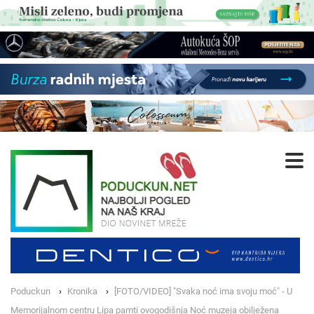
Poduckun
Kronika
[FOTO/VIDEO] "Svaka noć ima svoju moć" - U
Memorijalnom centru Lipa pamti ovogodišnja Noć muzeja obilježena