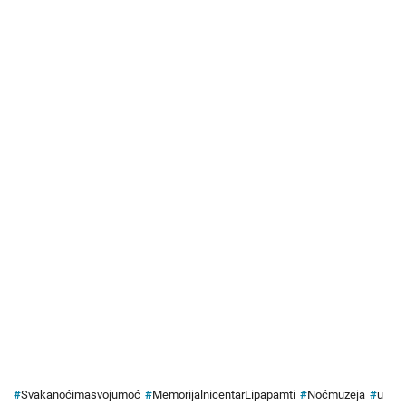
#
Svakanoćimasvojumoć
#
MemorijalnicentarLipapamti
#
Noćmuzeja
#
u