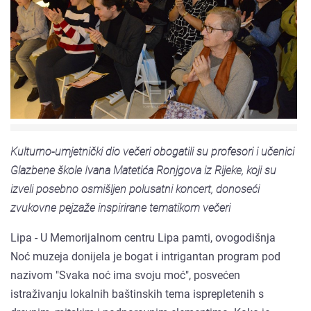
Kulturno-umjetnički dio večeri obogatili su profesori i učenici
Glazbene škole Ivana Matetića Ronjgova iz Rijeke, koji su
izveli posebno osmišljen polusatni koncert, donoseći
zvukovne pejzaže inspirirane tematikom večeri
Lipa - U Memorijalnom centru Lipa pamti, ovogodišnja
Noć muzeja donijela je bogat i intrigantan program pod
nazivom "Svaka noć ima svoju moć", posvećen
istraživanju lokalnih baštinskih tema isprepletenih s