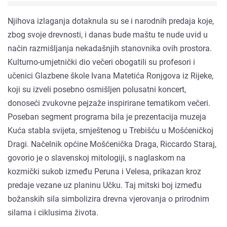
Njihova izlaganja dotaknula su se i narodnih predaja koje,
zbog svoje drevnosti, i danas bude maštu te nude uvid u
način razmišljanja nekadašnjih stanovnika ovih prostora.
Kulturno-umjetnički dio večeri obogatili su profesori i
učenici Glazbene škole Ivana Matetića Ronjgova iz Rijeke,
koji su izveli posebno osmišljen polusatni koncert,
donoseći zvukovne pejzaže inspirirane tematikom večeri.
Poseban segment programa bila je prezentacija muzeja
Kuća stabla svijeta, smještenog u Trebišću u Mošćeničkoj
Dragi. Načelnik općine Mošćenička Draga, Riccardo Staraj,
govorio je o slavenskoj mitologiji, s naglaskom na
kozmički sukob između Peruna i Velesa, prikazan kroz
predaje vezane uz planinu Učku. Taj mitski boj između
božanskih sila simbolizira drevna vjerovanja o prirodnim
silama i ciklusima života.