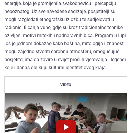
energije, koja je promijenila svakodnevicu i percepciju
nepoznatog. Uz sve navedene sadržaje, posjetitelji su
mogli razgledati etnografsku izložbu te sudjelovati u
radionici filcanja vune, gdje su kroz tradicionalne tehnike
oživljeni motivi mitskih i nadnaravnih bića. Program u Lipi
još je jednom dokazao kako baština, mitologija i znanost
mogu zajedno stvoriti čarobnu atmosferu, omogućujući
posjetiteljima da zavire u svijet prošlih vjerovanja i legendi
koje i danas oblikuju kulturni identitet ovog kraja.
VIDEO
Novinet.tv
Novinet.tv