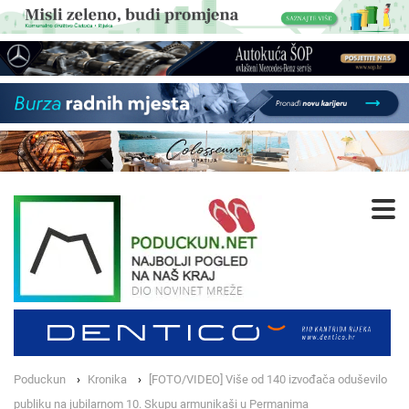
Poduckun
Kronika
[FOTO/VIDEO] Više od 140 izvođača oduševilo
publiku na jubilarnom 10. Skupu armunikaši u Permanima