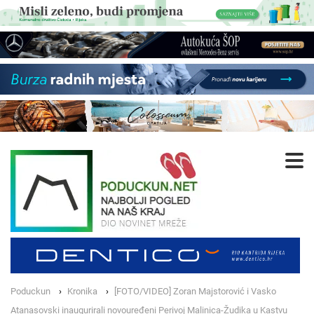
Poduckun
Kronika
[FOTO/VIDEO] Zoran Majstorović i Vasko
Atanasovski inaugurirali novouređeni Perivoj Malinica-Žudika u Kastvu