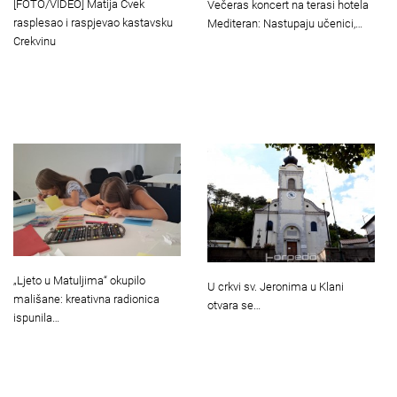
[FOTO/VIDEO] Matija Cvek
Večeras koncert na terasi hotela
rasplesao i raspjevao kastavsku
Mediteran: Nastupaju učenici,…
Crekvinu
„Ljeto u Matuljima“ okupilo
U crkvi sv. Jeronima u Klani
mališane: kreativna radionica
otvara se…
ispunila…