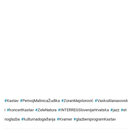
#
Kastav
#
PerivojMalinicaŽudika
#
ZoranMajstorović
#
VaskoAtanasovsk
i
#
koncertKastav
#
ZeleNatura
#
INTERREGSlovenijaHrvatska
#
jazz
#
et
noglazba
#
kulturnadogađanja
#
Kvarner
#
glazbeniprogramKastav