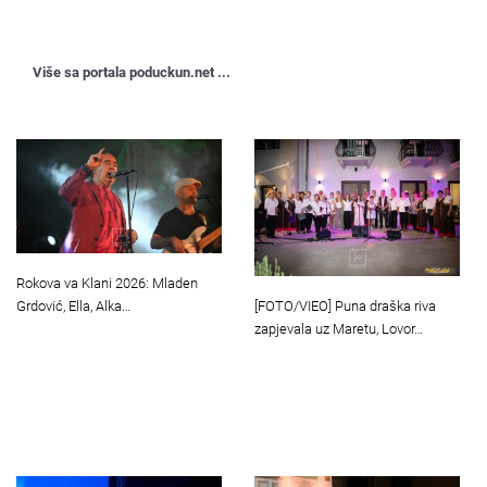
Više sa portala poduckun.net ...
Rokova va Klani 2026: Mladen
[FOTO/VIEO] Puna draška riva
Grdović, Ella, Alka…
zapjevala uz Maretu, Lovor…