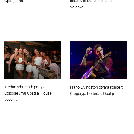
Opatiju: Na…
oduševila Matulje: Skalin i
Vejanke…
Tjedan vrhunskih partyja u
Frano Livingston otvara koncert
Colosseumu Opatija: House
Gregoryja Portera u Opatiji:…
večeri,…