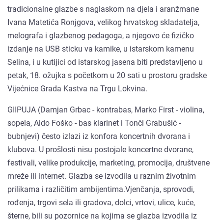
tradicionalne glazbe s naglaskom na djela i aranžmane
Ivana Matetića Ronjgova, velikog hrvatskog skladatelja,
melografa i glazbenog pedagoga, a njegovo će fizičko
izdanje na USB sticku va kamike, u istarskom kamenu
Selina, i u kutijici od istarskog jasena biti predstavljeno u
petak, 18. ožujka s početkom u 20 sati u prostoru gradske
Vijećnice Grada Kastva na Trgu Lokvina.
GIIPUJA (Damjan Grbac - kontrabas, Marko First - violina,
sopela, Aldo Foško - bas klarinet i Tonči Grabušić -
bubnjevi) često izlazi iz konfora koncertnih dvorana i
klubova. U prošlosti nisu postojale koncertne dvorane,
festivali, velike produkcije, marketing, promocija, društvene
mreže ili internet. Glazba se izvodila u raznim životnim
prilikama i različitim ambijentima.Vjenčanja, sprovodi,
rođenja, trgovi sela ili gradova, dolci, vrtovi, ulice, kuće,
šterne, bili su pozornice na kojima se glazba izvodila iz