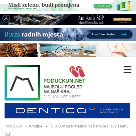
Poduckun
Kronika
"GIIPUJA za Matetića" va kamike i “100 šterni,
Ćo!”