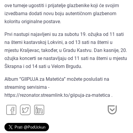
ove turneje ugostiti i prijatelje glazbenike koji će svojim
izvedbama dodati novu boju autentičnom glazbenom
koloritu originalne postave.
Prvi nastupi najavljeni su za subotu 19. ožujka od 11 sati
na šterni kastavskoj Lokvini, a od 13 sati na šterni u
mjestu Kraljevac, također, u Gradu Kastvu. Dan kasnije, 20.
ožujka koncerti se nastavljaju od 11 sati na šterni u mjestu
Škrapna i od 14 sati u Velom Brgudu.
Album “GIIPUJA za Matetića” možete poslušati na
streaming servisima -
https://rezonator.streamlink.to/giipuja-za-matetica .