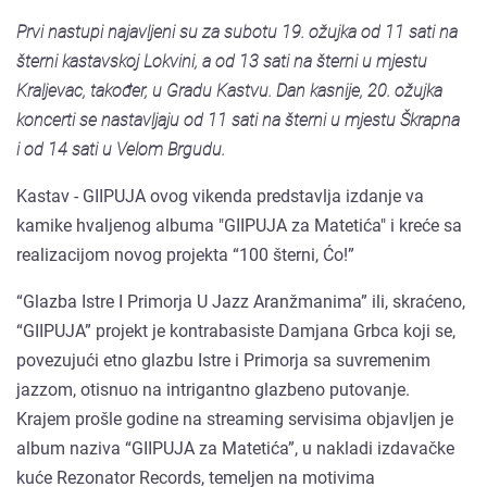
Prvi nastupi najavljeni su za subotu 19. ožujka od 11 sati na
šterni kastavskoj Lokvini, a od 13 sati na šterni u mjestu
Kraljevac, također, u Gradu Kastvu. Dan kasnije, 20. ožujka
koncerti se nastavljaju od 11 sati na šterni u mjestu Škrapna
i od 14 sati u Velom Brgudu.
Kastav - GIIPUJA ovog vikenda predstavlja izdanje va
kamike hvaljenog albuma "GIIPUJA za Matetića" i kreće sa
realizacijom novog projekta “100 šterni, Ćo!”
“Glazba Istre I Primorja U Jazz Aranžmanima” ili, skraćeno,
“GIIPUJA” projekt je kontrabasiste Damjana Grbca koji se,
povezujući etno glazbu Istre i Primorja sa suvremenim
jazzom, otisnuo na intrigantno glazbeno putovanje.
Krajem prošle godine na streaming servisima objavljen je
album naziva “GIIPUJA za Matetića”, u nakladi izdavačke
kuće Rezonator Records, temeljen na motivima