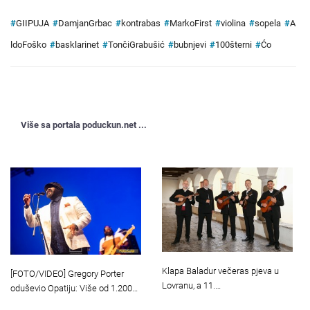
#
GIIPUJA
#
DamjanGrbac
#
kontrabas
#
MarkoFirst
#
violina
#
sopela
#
A
ldoFoško
#
basklarinet
#
TončiGrabušić
#
bubnjevi
#
100šterni
#
Ćo
Više sa portala poduckun.net ...
Klapa Baladur večeras pjeva u
[FOTO/VIDEO] Gregory Porter
Lovranu, a 11.…
oduševio Opatiju: Više od 1.200…