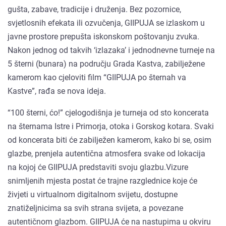
gušta, zabave, tradicije i druženja. Bez pozornice,
svjetlosnih efekata ili ozvučenja, GIIPUJA se izlaskom u
javne prostore prepušta iskonskom poštovanju zvuka.
Nakon jednog od takvih ‘izlazaka’ i jednodnevne turneje na
5 šterni (bunara) na području Grada Kastva, zabilježene
kamerom kao cjeloviti film “GIIPUJA po šternah va
Kastve”, rađa se nova ideja.
“100 šterni, ćo!” cjelogodišnja je turneja od sto koncerata
na šternama Istre i Primorja, otoka i Gorskog kotara. Svaki
od koncerata biti će zabilježen kamerom, kako bi se, osim
glazbe, prenjela autentična atmosfera svake od lokacija
na kojoj će GIIPUJA predstaviti svoju glazbu.Vizure
snimljenih mjesta postat će trajne razglednice koje će
živjeti u virtualnom digitalnom svijetu, dostupne
znatiželjnicima sa svih strana svijeta, a povezane
autentičnom glazbom. GIIPUJA će na nastupima u okviru