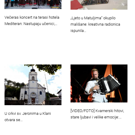
Večeras koncert na terasi hotela
„Ljeto u Matuljima“ okupilo
Mediteran: Nastupaju učenici,…
mališane: kreativna radionica
ispunila…
[VIDEO/FOTO] Kvarnerski hitovi,
U crkvi sv. Jeronima u Klani
stare ljubavi i velike emocije:…
otvara se…