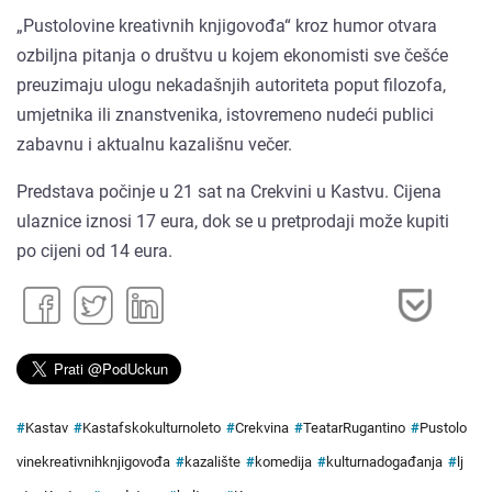
„Pustolovine kreativnih knjigovođa“ kroz humor otvara
ozbiljna pitanja o društvu u kojem ekonomisti sve češće
preuzimaju ulogu nekadašnjih autoriteta poput filozofa,
umjetnika ili znanstvenika, istovremeno nudeći publici
zabavnu i aktualnu kazališnu večer.
Predstava počinje u 21 sat na Crekvini u Kastvu. Cijena
ulaznice iznosi 17 eura, dok se u pretprodaji može kupiti
po cijeni od 14 eura.
#
Kastav
#
Kastafskokulturnoleto
#
Crekvina
#
TeatarRugantino
#
Pustolo
vinekreativnihknjigovođa
#
kazalište
#
komedija
#
kulturnadogađanja
#
lj