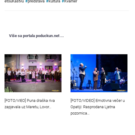
etouKastvu
#
predstava
#
kultura
#
Kvarner
Više sa portala poduckun.net ...
[FOTO/VIEO] Puna draška riva
[FOTO/VIDEO] Emotivna večer u
zapjevala uz Maretu, Lovor…
Opatiji: Rasprodana Ljetna
pozornica…