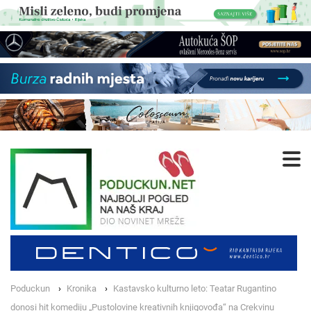
Poduckun
Kronika
Kastavsko kulturno leto: Teatar Rugantino
donosi hit komediju „Pustolovine kreativnih knjigovođa“ na Crekvinu