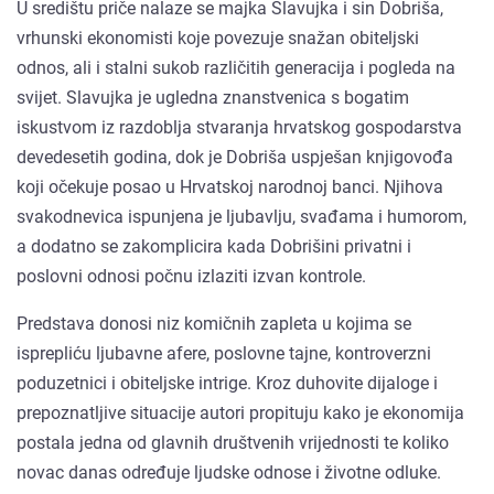
U središtu priče nalaze se majka Slavujka i sin Dobriša,
vrhunski ekonomisti koje povezuje snažan obiteljski
odnos, ali i stalni sukob različitih generacija i pogleda na
svijet. Slavujka je ugledna znanstvenica s bogatim
iskustvom iz razdoblja stvaranja hrvatskog gospodarstva
devedesetih godina, dok je Dobriša uspješan knjigovođa
koji očekuje posao u Hrvatskoj narodnoj banci. Njihova
svakodnevica ispunjena je ljubavlju, svađama i humorom,
a dodatno se zakomplicira kada Dobrišini privatni i
poslovni odnosi počnu izlaziti izvan kontrole.
Predstava donosi niz komičnih zapleta u kojima se
isprepliću ljubavne afere, poslovne tajne, kontroverzni
poduzetnici i obiteljske intrige. Kroz duhovite dijaloge i
prepoznatljive situacije autori propituju kako je ekonomija
postala jedna od glavnih društvenih vrijednosti te koliko
novac danas određuje ljudske odnose i životne odluke.