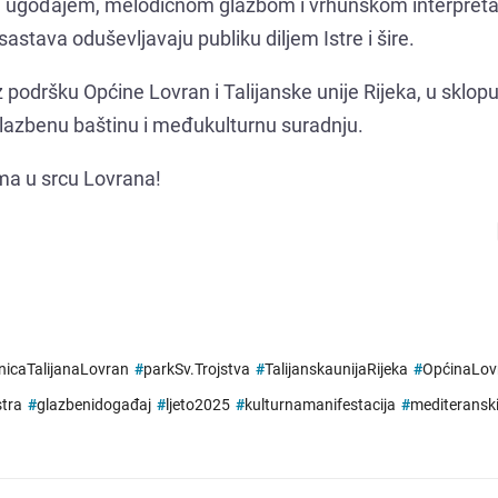
m ugođajem, melodičnom glazbom i vrhunskom interpret
astava oduševljavaju publiku diljem Istre i šire.
 podršku Općine Lovran i Talijanske unije Rijeka, u sklop
glazbenu baštinu i međukulturnu suradnju.
ma u srcu Lovrana!
nicaTalijanaLovran
#
parkSv.Trojstva
#
TalijanskaunijaRijeka
#
OpćinaLov
stra
#
glazbenidogađaj
#
ljeto2025
#
kulturnamanifestacija
#
mediteransk