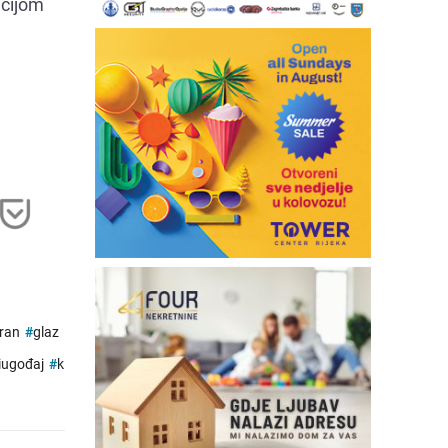
acijom
u
ran
#
glaz
iugođaj
#
k