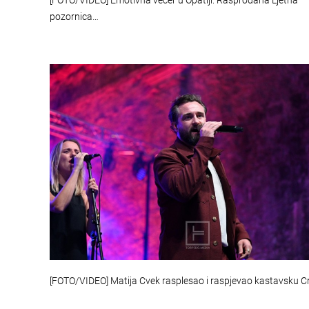
[FOTO/VIDEO] Emotivna večer u Opatiji: Rasprodana Ljetna
pozornica…
[FOTO/VIDEO] Matija Cvek rasplesao i raspjevao kastavsku C