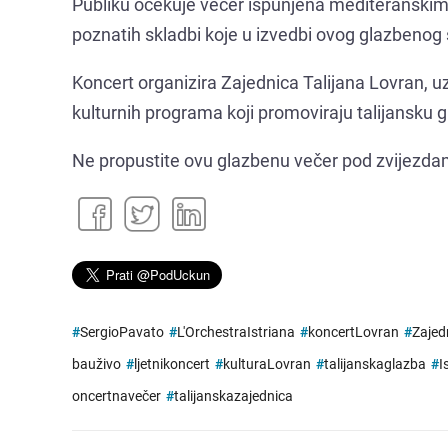
Publiku očekuje večer ispunjena mediteranski
poznatih skladbi koje u izvedbi ovog glazbenog s
Koncert organizira Zajednica Talijana Lovran, uz
kulturnih programa koji promoviraju talijansku 
Ne propustite ovu glazbenu večer pod zvijezda
#
SergioPavato
#
L'OrchestraIstriana
#
koncertLovran
#
Zajed
bauživo
#
ljetnikoncert
#
kulturaLovran
#
talijanskaglazba
#
I
oncertnavečer
#
talijanskazajednica