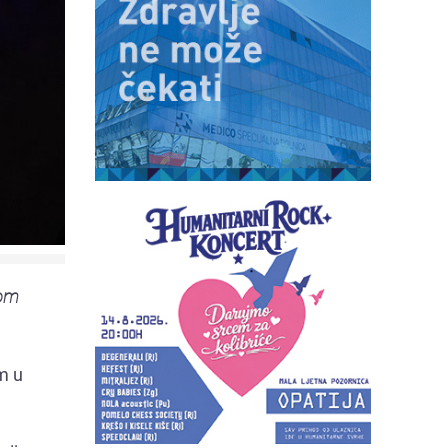
jom
m u