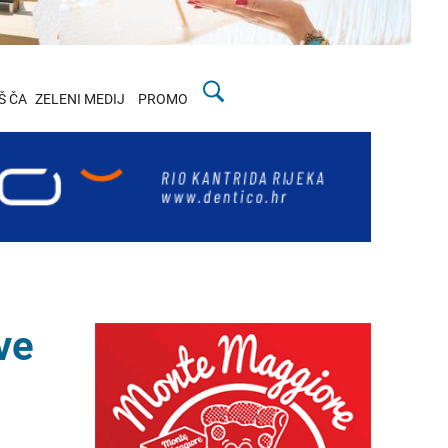
Š ČA
ZELENI MEDIJ
PROMO
ve