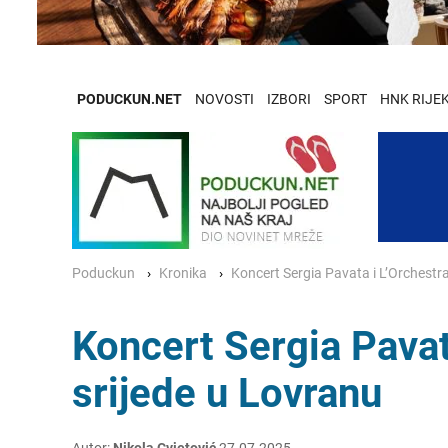
PODUCKUN.NET
NOVOSTI
IZBORI
SPORT
HNK RIJE
Poduckun
Kronika
Koncert Sergia Pavata i L’Orchestra
Koncert Sergia Pavata
srijede u Lovranu