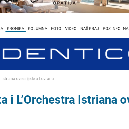
KA
KRONIKA
KOLUMNA
FOTO
VIDEO
NAŠ KRAJ
PGZ INFO
NA
 Istriana ove srijede u Lovranu
 i L’Orchestra Istriana o