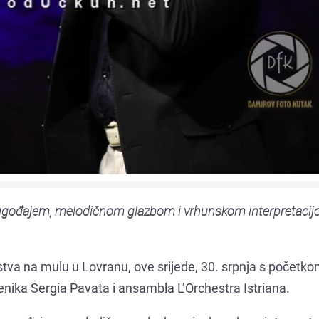
 ugođajem, melodičnom glazbom i vrhunskom interpretaci
tva na mulu u Lovranu, ove srijede, 30. srpnja s početko
enika Sergia Pavata i ansambla L’Orchestra Istriana.