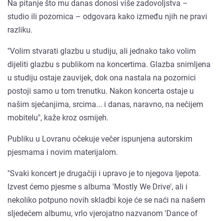
Na pitanje što mu danas donosi više zadovoljstva –
studio ili pozornica – odgovara kako između njih ne pravi
razliku.
"Volim stvarati glazbu u studiju, ali jednako tako volim
dijeliti glazbu s publikom na koncertima. Glazba snimljena
u studiju ostaje zauvijek, dok ona nastala na pozornici
postoji samo u tom trenutku. Nakon koncerta ostaje u
našim sjećanjima, srcima... i danas, naravno, na nečijem
mobitelu", kaže kroz osmijeh.
Publiku u Lovranu očekuje večer ispunjena autorskim
pjesmama i novim materijalom.
"Svaki koncert je drugačiji i upravo je to njegova ljepota.
Izvest ćemo pjesme s albuma 'Mostly We Drive', ali i
nekoliko potpuno novih skladbi koje će se naći na našem
sljedećem albumu, vrlo vjerojatno nazvanom 'Dance of