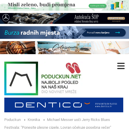
Poduckun
Kronika
Michael Messer uoči Jerry Ricks Blues
Festivala: "Ponesite plesne cipele, Lovran očekuje posebna večer"