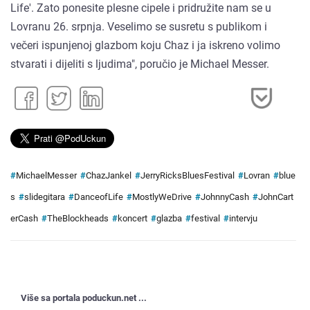
Life'. Zato ponesite plesne cipele i pridružite nam se u
Lovranu 26. srpnja. Veselimo se susretu s publikom i
večeri ispunjenoj glazbom koju Chaz i ja iskreno volimo
stvarati i dijeliti s ljudima", poručio je Michael Messer.
#
MichaelMesser
#
ChazJankel
#
JerryRicksBluesFestival
#
Lovran
#
blue
s
#
slidegitara
#
DanceofLife
#
MostlyWeDrive
#
JohnnyCash
#
JohnCart
erCash
#
TheBlockheads
#
koncert
#
glazba
#
festival
#
intervju
Više sa portala poduckun.net ...