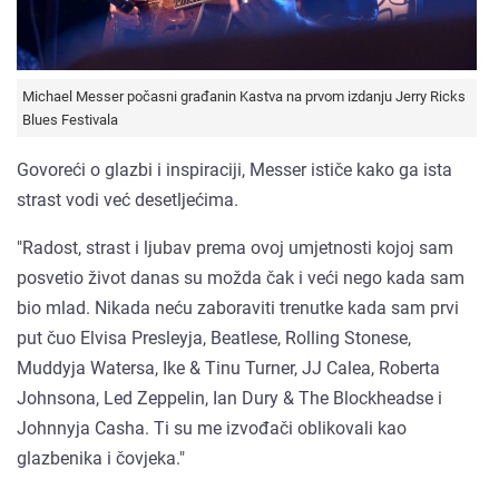
Michael Messer počasni građanin Kastva na prvom izdanju Jerry Ricks
Blues Festivala
Govoreći o glazbi i inspiraciji, Messer ističe kako ga ista
strast vodi već desetljećima.
"Radost, strast i ljubav prema ovoj umjetnosti kojoj sam
posvetio život danas su možda čak i veći nego kada sam
bio mlad. Nikada neću zaboraviti trenutke kada sam prvi
put čuo Elvisa Presleyja, Beatlese, Rolling Stonese,
Muddyja Watersa, Ike & Tinu Turner, JJ Calea, Roberta
Johnsona, Led Zeppelin, Ian Dury & The Blockheadse i
Johnnyja Casha. Ti su me izvođači oblikovali kao
glazbenika i čovjeka."