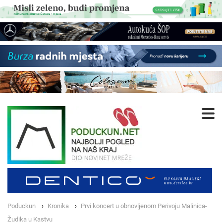
Poduckun
Kronika
Prvi koncert u obnovljenom Perivoju Malinica-
Žudika u Kastvu