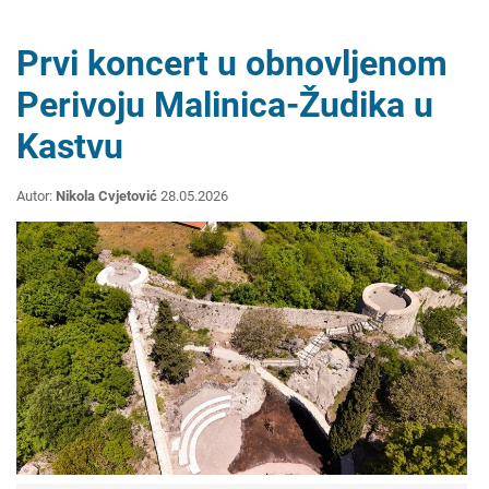
Prvi koncert u obnovljenom
Perivoju Malinica-Žudika u
Kastvu
Autor:
Nikola Cvjetović
28.05.2026