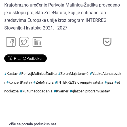
Krajobrazno uređenje Perivoja Malinica-Žudika provedeno
je u sklopu projekta ZeleNatura, koji je sufinanciran
sredstvima Europske unije kroz program INTERREG
Slovenija-Hrvatska 2021.–2027.
#
Kastav
#
PerivojMalinicaŽudika
#
ZoranMajstorović
#
VaskoAtanasovsk
i
#
koncertKastav
#
ZeleNatura
#
INTERREGSlovenijaHrvatska
#
jazz
#
et
noglazba
#
kulturnadogađanja
#
Kvarner
#
glazbeniprogramKastav
Više sa portala poduckun.net ...