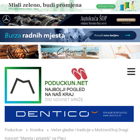
Poduckun
Kronika
Večer glazbe i tradicije u Mošćeničkoj Dragi:
Koncert "Mareta i prijatelji" na Placi