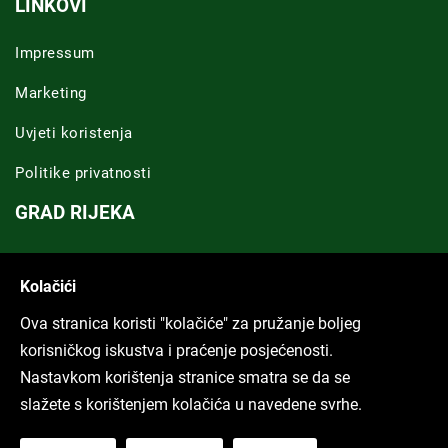
LINKOVI
Impressum
Marketing
Uvjeti koristenja
Politike privatnosti
GRAD RIJEKA
Novosti Rijeka
Kolačići
Riječka regija
Ova stranica koristi "kolačiće" za pružanje boljeg
ARHIVA TEKSTOVA
korisničkog iskustva i praćenje posjećenosti.
Nastavkom korištenja stranice smatra se da se
Svi tekstovi
slažete s korištenjem kolačića u navedene svrhe.
Poduckun.net