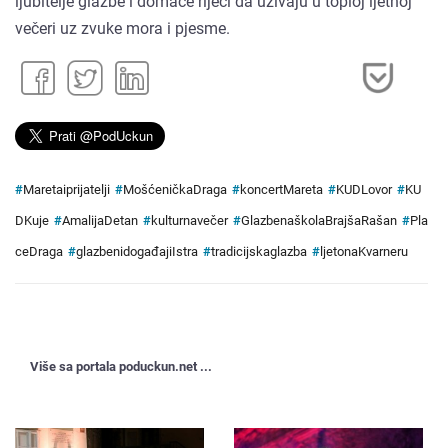
ljubitelje glazbe i domaće riječi da uživaju u toploj ljetnoj
večeri uz zvuke mora i pjesme.
#
Maretaiprijatelji
#
MošćeničkaDraga
#
koncertMareta
#
KUDLovor
#
KU
DKuje
#
AmalijaDetan
#
kulturnavečer
#
GlazbenaškolaBrajšaRašan
#
Pla
ceDraga
#
glazbenidogađajiIstra
#
tradicijskaglazba
#
ljetonaKvarneru
Više sa portala poduckun.net ...