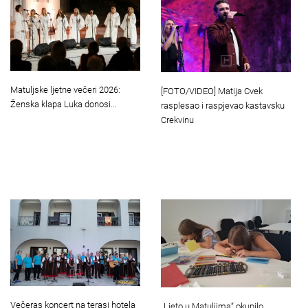
Matuljske ljetne večeri 2026:
[FOTO/VIDEO] Matija Cvek
Ženska klapa Luka donosi…
rasplesao i raspjevao kastavsku
Crekvinu
Večeras koncert na terasi hotela
„Ljeto u Matuljima“ okupilo