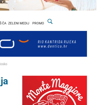
Š ČA
ZELENI MEDIJ
PROMO
losko
ja