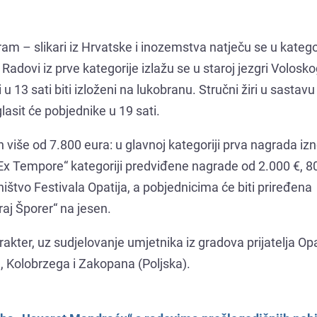
ram – slikari iz Hrvatske i inozemstva natječu se u kateg
dovi iz prve kategorije izlažu se u staroj jezgri Volosko
u 13 sati biti izloženi na lukobranu. Stručni žiri u sastav
lasit će pobjednike u 19 sati.
 više od 7.800 eura: u glavnoj kategoriji prva nagrada izn
„Ex Tempore“ kategoriji predviđene nagrade od 2.000 €, 80
ištvo Festivala Opatija, a pobjednicima će biti priređena
aj Šporer“ na jesen.
kter, uz sudjelovanje umjetnika iz gradova prijatelja Opa
, Kolobrzega i Zakopana (Poljska).