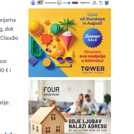
orijama
g, dok
u Claudio
osi
0 € i
tije: