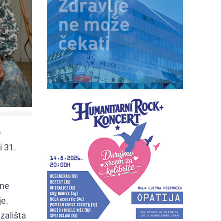
e
i 31.
bne
je.
zališta