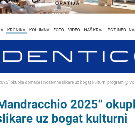
KA
KRONIKA
KOLUMNA
FOTO
VIDEO
NAŠ KRAJ
PGZ INFO
NA
25“ okuplja domaće i inozemne slikare uz bogat kulturni program @ Vo
Mandracchio 2025“ okupl
ikare uz bogat kulturni