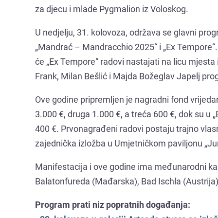
za djecu i mlade Pygmalion iz Voloskog.
U nedjelju, 31. kolovoza, održava se glavni prog
„Mandrać – Mandracchio 2025“ i „Ex Tempore“. Ra
će „Ex Tempore“ radovi nastajati na licu mjesta i 
Frank, Milan Bešlić i Majda Božeglav Japelj prog
Ove godine pripremljen je nagradni fond vrijedan
3.000 €, druga 1.000 €, a treća 600 €, dok su u 
400 €. Prvonagrađeni radovi postaju trajno vlasn
zajednička izložba u Umjetničkom paviljonu „Jur
Manifestacija i ove godine ima međunarodni kara
Balatonfureda (Mađarska), Bad Ischla (Austrija)
Program prati niz popratnih događanja: