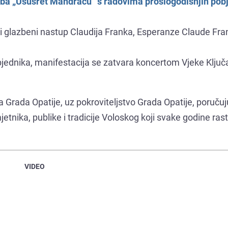
ožba „Ususret Mandraću“ s radovima prošlogodišnjih pob
a i glazbeni nastup Claudija Franka, Esperanze Claude Fran
bjednika, manifestacija se zatvara koncertom Vjeke Ključ
na Grada Opatije, uz pokroviteljstvo Grada Opatije, poruču
etnika, publike i tradicije Voloskog koji svake godine ras
VIDEO