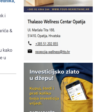
jednika,
k i
arića &
ju kako
te u