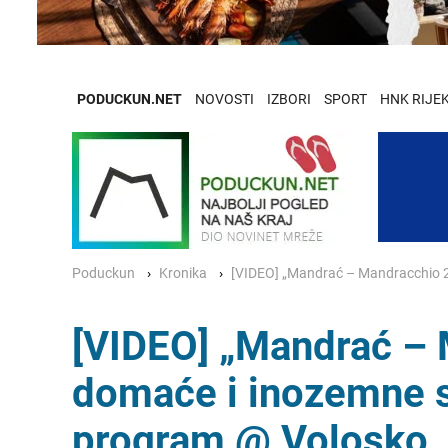
PODUCKUN.NET
NOVOSTI
IZBORI
SPORT
HNK RIJE
Poduckun
Kronika
[VIDEO] „Mandrać – Mandracchio 20
[VIDEO] „Mandrać – 
domaće i inozemne sl
program @ Volosko