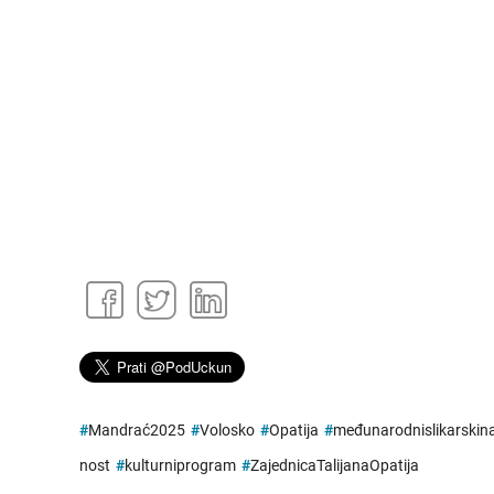
#
Mandrać2025
#
Volosko
#
Opatija
#
međunarodnislikarskina
nost
#
kulturniprogram
#
ZajednicaTalijanaOpatija