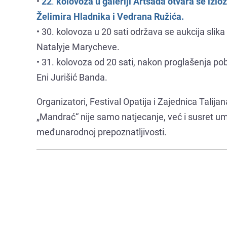
•
22
.
kolovoza u galeriji Artsada otvara se izl
Želimira Hladnika i Vedrana Ružića.
• 30. kolovoza u 20 sati održava se aukcija slik
Natalyje Marycheve.
• 31. kolovoza od 20 sati, nakon proglašenja po
Eni Jurišić Banda.
Organizatori, Festival Opatija i Zajednica Talija
„Mandrać“ nije samo natjecanje, već i susret umj
međunarodnoj prepoznatljivosti.