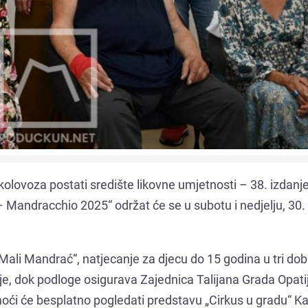
kolovoza postati središte likovne umjetnosti – 38. izdanj
andracchio 2025“ održat će se u subotu i nedjelju, 30. 
„Mali Mandrać“, natjecanje za djecu do 15 godina u tri do
anje, dok podloge osigurava Zajednica Talijana Grada Opati
oći će besplatno pogledati predstavu „Cirkus u gradu“ Ka