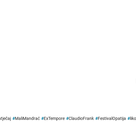
tječaj
#
MaliMandrać
#
ExTempore
#
ClaudioFrank
#
FestivalOpatija
#
lik