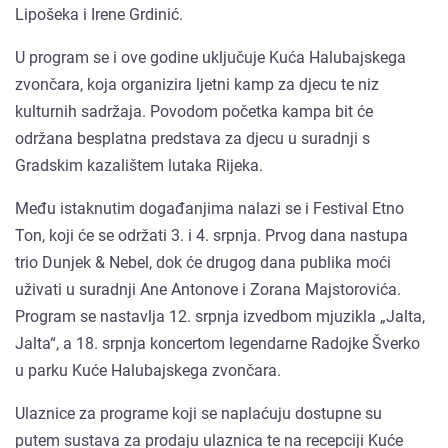
Lipošeka i Irene Grdinić.
U program se i ove godine uključuje Kuća Halubajskega
zvončara, koja organizira ljetni kamp za djecu te niz
kulturnih sadržaja. Povodom početka kampa bit će
održana besplatna predstava za djecu u suradnji s
Gradskim kazalištem lutaka Rijeka.
Među istaknutim događanjima nalazi se i Festival Etno
Ton, koji će se održati 3. i 4. srpnja. Prvog dana nastupa
trio Dunjek & Nebel, dok će drugog dana publika moći
uživati u suradnji Ane Antonove i Zorana Majstorovića.
Program se nastavlja 12. srpnja izvedbom mjuzikla „Jalta,
Jalta“, a 18. srpnja koncertom legendarne Radojke Šverko
u parku Kuće Halubajskega zvončara.
Ulaznice za programe koji se naplaćuju dostupne su
putem sustava za prodaju ulaznica te na recepciji Kuće