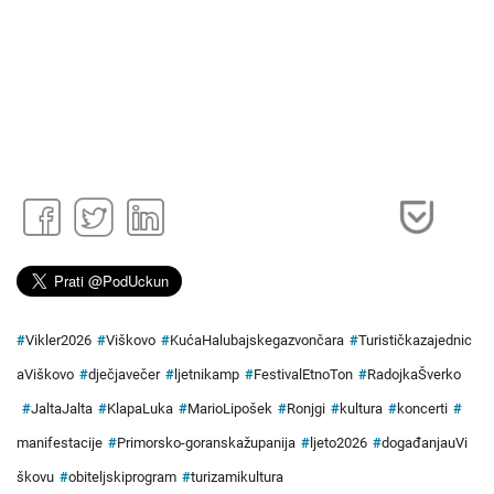
#
Vikler2026
#
Viškovo
#
KućaHalubajskegazvončara
#
Turističkazajednic
aViškovo
#
dječjavečer
#
ljetnikamp
#
FestivalEtnoTon
#
RadojkaŠverko
#
JaltaJalta
#
KlapaLuka
#
MarioLipošek
#
Ronjgi
#
kultura
#
koncerti
#
manifestacije
#
Primorsko-goranskažupanija
#
ljeto2026
#
događanjauVi
škovu
#
obiteljskiprogram
#
turizamikultura