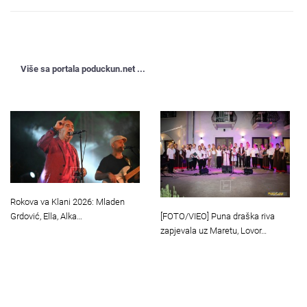
Više sa portala poduckun.net ...
Rokova va Klani 2026: Mladen
[FOTO/VIEO] Puna draška riva
Grdović, Ella, Alka…
zapjevala uz Maretu, Lovor…