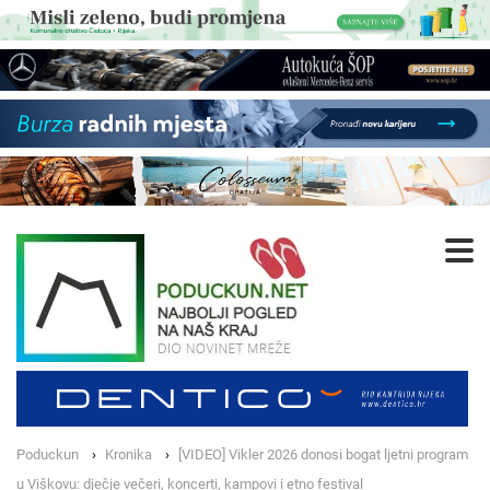
Poduckun
Kronika
[VIDEO] Vikler 2026 donosi bogat ljetni program
u Viškovu: dječje večeri, koncerti, kampovi i etno festival