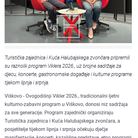
Turistička zajednica i Kuća Halubajskega zvončara pripremili
su raznolik program Viklera 2026., uz brojne sadržaje za
djecu, koncerte, gastronomske događaje i kulturne programe
tijekom lipnja i srpnja.
Viškovo - Ovogodišnji Vikler 2026., tradicionalni ljetni
kulturno-zabavni program u Viškovo, donosi niz sadržaja
za sve generacije. Program zajednički organiziraju
Turistička zajednica i Kuća Halubajskega zvončara, a
posjetitelje tijekom lipnja i srpnja očekuju dječje
manifestacije, koncerti, kazališne predstave, etno programi