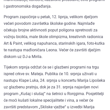
i gastronomska događanja.
Program započinje u petak, 12. lipnja, velikom dječjom
večeri povodom završetka školske godine. Najmlađe
očekuju brojne aktivnosti poput poligona spretnosti za
vožnju bicikla, male škole olimpizma, kreativnih radionica
Art & Paint, velikog napuhanca, starinskih igara, foto-kutka
te nastupa mađioničara Leona. Večer će završiti dječjim
diskom uz DJ-a Mirila.
Tijekom srpnja održat će se i glazbeni programi na trgu
ispred crkve sv. Mateja. Publika će 10. srpnja uživati u
nastupu Klape Luka, 24. srpnja u koncertu Marija Lipošeka
uz glazbenu pratnju, dok je za 31. srpnja najavljen novi
program „Kušaj i slušaj“ na šetnici u Ronjgima. Posjetitelji
će moći kušati lokalne specijalitete i vina, a večer će
završiti predstavom „Skliske vježbe“ u izvedbi Marija