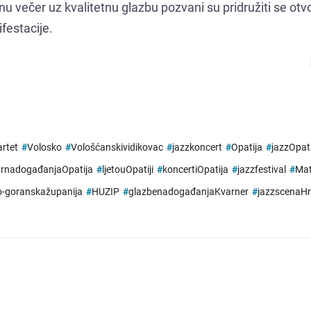
jetnu večer uz kvalitetnu glazbu pozvani su pridružiti se otv
festacije.
rtet
#
Volosko
#
Vološćanskividikovac
#
jazzkoncert
#
Opatija
#
jazzOpat
urnadogađanjaOpatija
#
ljetouOpatiji
#
koncertiOpatija
#
jazzfestival
#
Ma
o-goranskažupanija
#
HUZIP
#
glazbenadogađanjaKvarner
#
jazzscenaHr