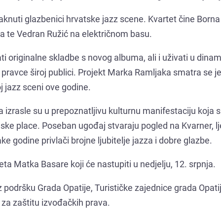
aknuti glazbenici hrvatske jazz scene. Kvartet čine Born
a te Vedran Ružić na električnom basu.
ati originalne skladbe s novog albuma, ali i uživati u din
on pravce široj publici. Projekt Marka Ramljaka smatra se 
j jazz sceni ove godine.
 izrasle su u prepoznatljivu kulturnu manifestaciju koja 
nske place. Poseban ugođaj stvaraju pogled na Kvarner, l
e godine privlači brojne ljubitelje jazza i dobre glazbe.
a Matka Basare koji će nastupiti u nedjelju, 12. srpnja.
podršku Grada Opatije, Turističke zajednice grada Opatij
za zaštitu izvođačkih prava.