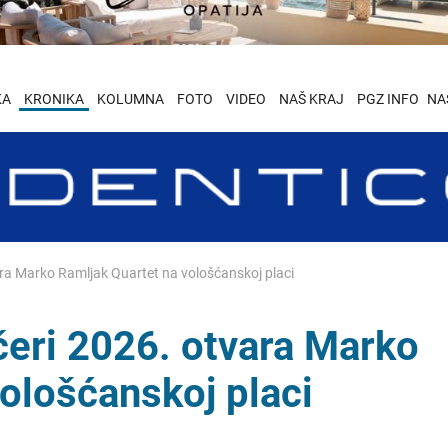
KA
KRONIKA
KOLUMNA
FOTO
VIDEO
NAŠ KRAJ
PGZ INFO
NA
ara Marko Ramljak Quartet na vološćanskoj placi
čeri 2026. otvara Marko
ološćanskoj placi