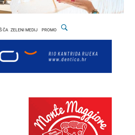
Š ČA
ZELENI MEDIJ
PROMO