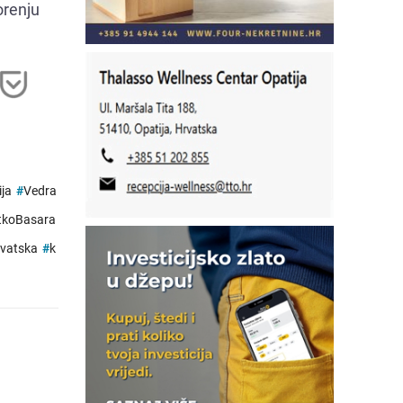
orenju
ija
#
Vedra
tkoBasara
vatska
#
k