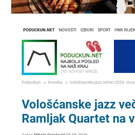
PODUCKUN.NET
NOVOSTI
IZBORI
SPORT
HNK RIJE
Poduckun
Kronika
Vološćanske jazz večeri 2026. otv
Vološćanske jazz ve
Ramljak Quartet na v