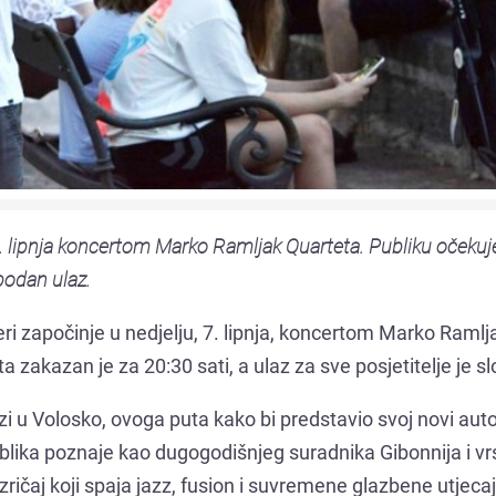
7. lipnja koncertom Marko Ramljak Quarteta. Publiku očekuj
bodan ulaz.
ri započinje u nedjelju, 7. lipnja, koncertom Marko Ramlj
 zakazan je za 20:30 sati, a ulaz za sve posjetitelje je s
u Volosko, ovoga puta kako bi predstavio svoj novi auto
publika poznaje kao dugogodišnjeg suradnika Gibonnija i v
i izričaj koji spaja jazz, fusion i suvremene glazbene utjeca