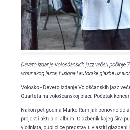
Deveto izdanje Vološćanskih jazz večeri počinje 
vrhunskog jazza, fusiona i autorske glazbe uz slo
Volosko - Deveto izdanje Vološćanskih jazz veče
Quarteta na vološćanskoj placi. Početak koncerta
Nakon pet godina Marko Ramljak ponovno dolazi 
projekt i aktualni album. Glazbenik kojeg šira 
violinista, publici će predstaviti vlastiti glazben