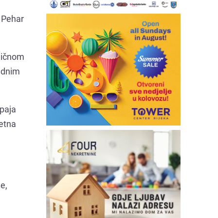
a Pehar
amičnom
jednim
spaja
jetna
e,