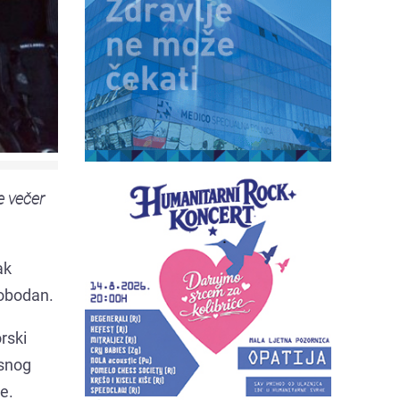
e večer
ak
lobodan.
rski
rsnog
je.