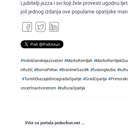
Ljubitelji jazza i svi koji žele provesti ugodnu l
još jednog izdanja ove popularne opatijske mani
#
Vološćanskejazzvečeri
#
MarkoRamljak
#
MarkoRamljakQua
nRužić
#
BornaPehar
#
BranimirGazdik
#
fusionglazba
#
kult
#
TurističkazajednicagradaOpatije
#
GradOpatija
#
Primorsk
oncertnaotvorenom
#
kulturaOpatija
Više sa portala poduckun.net ...