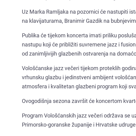
Uz Marka Ramljaka na pozornici će nastupiti ist
na klavijaturama, Branimir Gazdik na bubnjevim
Publika će tijekom koncerta imati priliku posluš
nastupu koji će približiti suvremene jazz i fusi
od zanimljivijih glazbenih ostvarenja na domaćo
Vološćanske jazz večeri tijekom proteklih godina
vrhunsku glazbu i jedinstveni ambijent vološća
atmosfera i kvalitetan glazbeni program koji svak
Ovogodišnja sezona završit će koncertom kvartet
Program Vološćanskih jazz večeri održava se uz 
Primorsko-goranske županije i Hrvatske udruge 