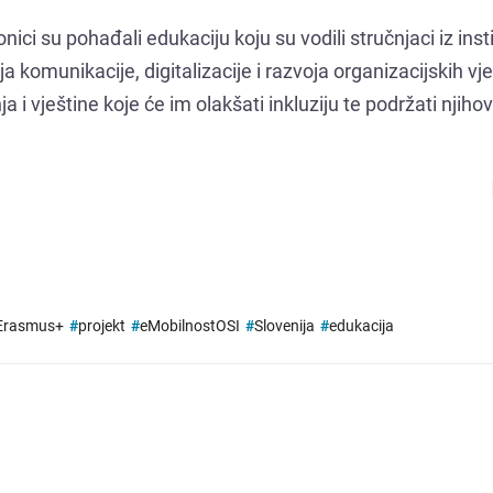
onici su pohađali edukaciju koju su vodili stručnjaci iz inst
 komunikacije, digitalizacije i razvoja organizacijskih vje
 i vještine koje će im olakšati inkluziju te podržati njihov 
Erasmus+
#
projekt
#
eMobilnostOSI
#
Slovenija
#
edukacija