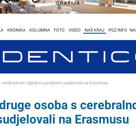
KA
KRONIKA
KOLUMNA
FOTO
VIDEO
NAŠ KRAJ
PGZ INFO
NA
 cerebralnom i dječjom paralizom sudjelovali na Erasmusu
udruge osoba s cerebral
sudjelovali na Erasmusu