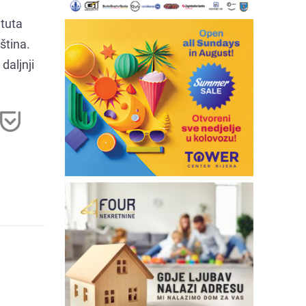
ituta
ština.
daljnji