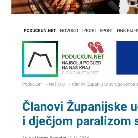
PODUCKUN.NET
NOVOSTI
IZBORI
SPORT
HNK RIJE
Poduckun
Naš kraj
Članovi Županijske udruge osoba s
Članovi Županijske 
i dječjom paralizom 