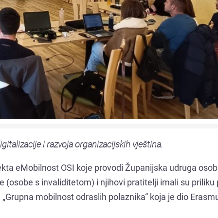
talizacije i razvoja organizacijskih vještina.
jekta eMobilnost OSI koje provodi Županijska udruga osob
sobe s invaliditetom) i njihovi pratitelji imali su priliku
ti „Grupna mobilnost odraslih polaznika“ koja je dio Erasm