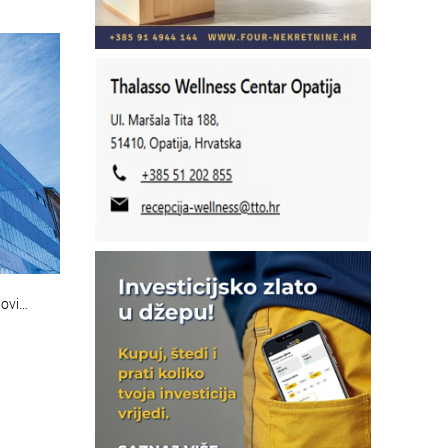
novi…