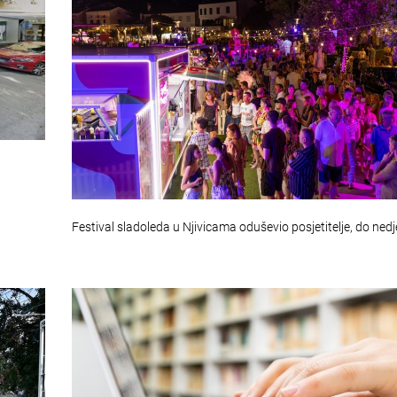
Festival sladoleda u Njivicama oduševio posjetitelje, do nedj