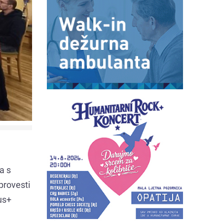
a s
 provesti
us+