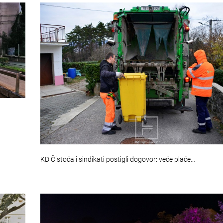
KD Čistoća i sindikati postigli dogovor: veće plaće…