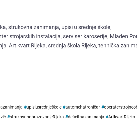
eka, strukovna zanimanja, upisi u srednje škole,
r strojarskih instalacija, serviser karoserije, Mladen Pon
a, Art kvart Rijeka, srednja škola Rijeka, tehnička zanim
nazanimanja
#
upisiusrednješkole
#
automehatroničar
#
operaterstrojneo
vić
#
strukovnoobrazovanjeRijeka
#
deficitnazanimanja
#
ArtkvartRijeka