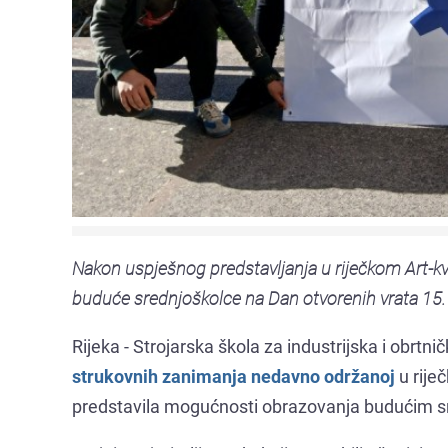
Nakon uspješnog predstavljanja u riječkom Art-kva
buduće srednjoškolce na Dan otvorenih vrata 15. 
Rijeka - Strojarska škola za industrijska i obrtn
strukovnih zanimanja nedavno održanoj
u rije
predstavila mogućnosti obrazovanja budućim s