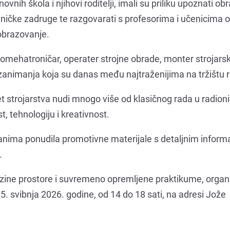
novnih škola i njihovi roditelji, imali su priliku upoznati o
ničke zadruge te razgovarati s profesorima i učenicima o
brazovanje.
omehatroničar, operater strojne obrade, monter strojarsk
a, zanimanja koja su danas među najtraženijima na tržištu 
ijet strojarstva nudi mnogo više od klasičnog rada u radioni
t, tehnologiju i kreativnost.
iranima ponudila promotivne materijale s detaljnim infor
.
njezine prostore i suvremeno opremljene praktikume, organ
15. svibnja 2026. godine, od 14 do 18 sati, na adresi Jože