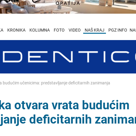
KA
KRONIKA
KOLUMNA
FOTO
VIDEO
NAŠ KRAJ
PGZ INFO
NA
ta budućim učenicima: predstavljanje deficitarnih zanimanja
eka otvara vrata budućim
janje deficitarnih zanima