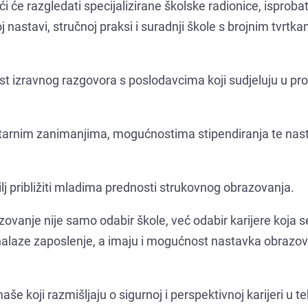
ći će razgledati specijalizirane školske radionice, isprobat
 nastavi, stručnoj praksi i suradnji škole s brojnim tvrtka
t izravnog razgovora s poslodavcima koji sudjeluju u pr
icitarnim zanimanjima, mogućnostima stipendiranja te nas
ilj približiti mladima prednosti strukovnog obrazovanja.
ovanje nije samo odabir škole, već odabir karijere koja se 
onalaze zaposlenje, a imaju i mogućnost nastavka obrazov
aše koji razmišljaju o sigurnoj i perspektivnoj karijeri u t