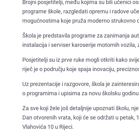
Brojni posjetitelji, među kojima su bili učenici os
programe škole, razgledati opremu i radove uče
mogućnostima koje pruža moderno strukovno o
Škola je predstavila programe za zanimanja aut
instalacija i serviser karoserije motornih vozil
Posjetitelji su iz prve ruke mogli otkriti kako sv
riječ je o području koje spaja inovaciju, preciznos
Uz prezentacije i razgovore, škola je zainteres
o programima i upisima za novu školsku godinu
Za sve koji žele još detaljnije upoznati školu, 
Dan otvorenih vrata, koji će se održati u petak, 
Vlahovića 10 u Rijeci.