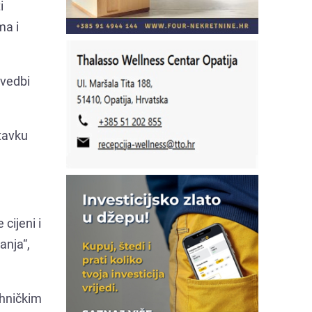
i
ma i
ovedbi
tavku
cijeni i
anja“,
ehničkim