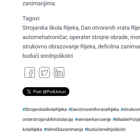
zanimanjima.
Tagovi:
Strojarska škola Rijeka, Dan otvorenih vrata Rij
automehatroničar, operater strojne obrade, monte
strukovno obrazovanje Rijeka, deficitna zanimanj
budući srednjoškolci
#
StrojarskaškolaRijeka
#
DanotvorenihvrataRijeka
#
strukov
onterstrojarskihinstalacija
#
serviserkaroserije
#
MladenPonja
kolaRijeka
#
tehničkazanimanja
#
budućisrednjoškolci