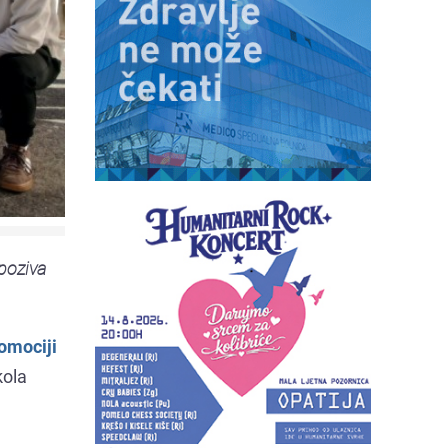
 poziva
omociji
kola