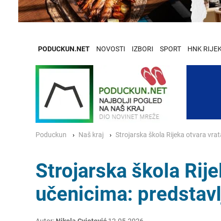
PODUCKUN.NET
NOVOSTI
IZBORI
SPORT
HNK RIJE
Poduckun
Naš kraj
Strojarska škola Rijeka otvara vra
Strojarska škola Rij
učenicima: predstavl