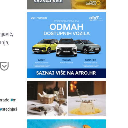
javić,
anja,
brade
#
m
#
srednjaš