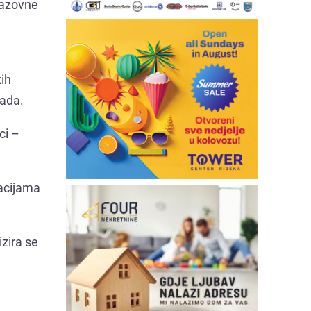
brazovne
ih
rada.
ci –
macijama
izira se