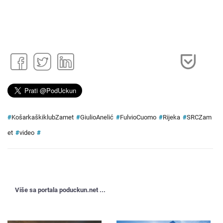
#
KošarkaškiklubZamet
#
GiulioAnelić
#
FulvioCuomo
#
Rijeka
#
SRCZam
et
#
video
#
Više sa portala poduckun.net ...