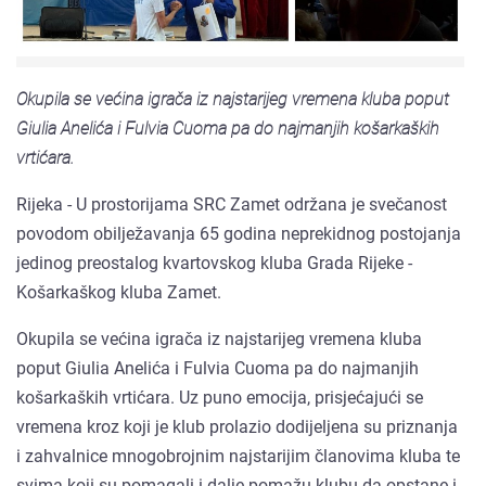
Okupila se većina igrača iz najstarijeg vremena kluba poput
Giulia Anelića i Fulvia Cuoma pa do najmanjih košarkaških
vrtićara.
Rijeka - U prostorijama SRC Zamet održana je svečanost
povodom obilježavanja 65 godina neprekidnog postojanja
jedinog preostalog kvartovskog kluba Grada Rijeke -
Košarkaškog kluba Zamet.
Okupila se većina igrača iz najstarijeg vremena kluba
poput Giulia Anelića i Fulvia Cuoma pa do najmanjih
košarkaških vrtićara. Uz puno emocija, prisjećajući se
vremena kroz koji je klub prolazio dodijeljena su priznanja
i zahvalnice mnogobrojnim najstarijim članovima kluba te
svima koji su pomagali i dalje pomažu klubu da opstane i