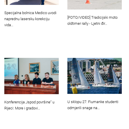
Specijalna bolnica Medico uvodi
[FOTO/VIDEO] Tradicijski moto
naprednu lasersku korekciju
oldtimer rally - Ljetni đir…
vida…
U sklopu 27. Fiumanke studenti
Konferencija „Ispod površine“ u
odmjerili snage na…
Rijeci: More i gradovi…