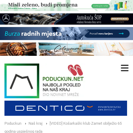
Poduckun
Naš kraj
[VIDEO] Košarkaški klub Zamet obilježio 65
godina uspješnog rada