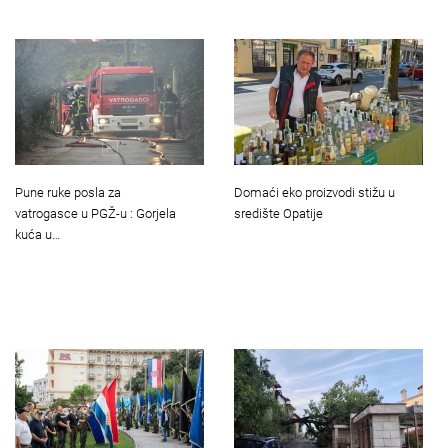
Pune ruke posla za
Domaći eko proizvodi stižu u
vatrogasce u PGŽ-u : Gorjela
središte Opatije
kuća u…