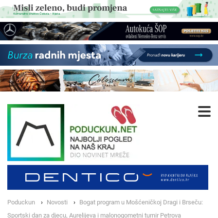
Poduckun
Novosti
Bogat program u Mošćeničkoj Dragi i Brseču:
Sportski dan za djecu, Aurelijeva i malonogometni turnir Petrova