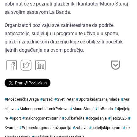
pobrinut će se poznati glazbenik i kantautor Mauro Staraj
sa svojim sastavom La Banda.
Organizatori pozivaju sve zainteresirane da podrže
natjecatelje, sudjeluju u programu te uživaju u sportu,
glazbi i zajedničkom druženju koje će obilježiti početak
ljetnih događanja na ovom području.
#
MošćeničkaDraga
#
Brseč
#
SvetiPetar
#
Sportskidanzanajmlađe
#
Aur
elijeva
#
MalonogometniturnirPetrova
#
MauroStaraj
#
LaBanda
#
dječjeig
re
#
sport
#
malonogometniturnir
#
pučkafešta
#
događanja
#
ljeto2026
#
Kvarner
#
Primorsko-goranskažupanija
#
zabava
#
obiteljskiprogram
#
lok