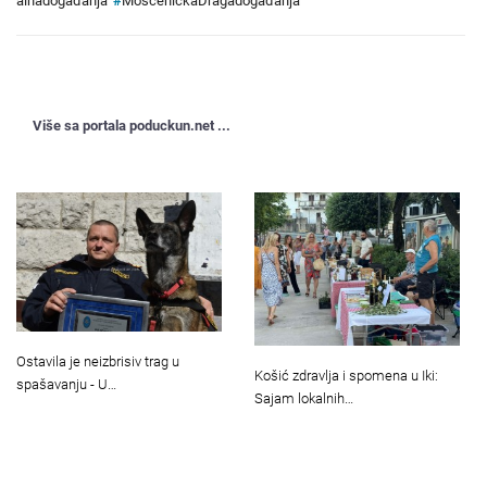
alnadogađanja
#
MošćeničkaDragadogađanja
Više sa portala poduckun.net ...
Ostavila je neizbrisiv trag u
Košić zdravlja i spomena u Iki:
spašavanju - U…
Sajam lokalnih…