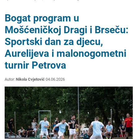
Bogat program u
Mošćeničkoj Dragi i Brseču:
Sportski dan za djecu,
Aurelijeva i malonogometni
turnir Petrova
Autor:
Nikola Cvjetović
04.06.2026