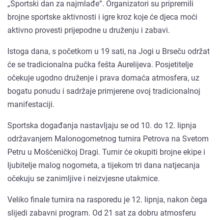
„Sportski dan za najmlađe“. Organizatori su pripremili
brojne sportske aktivnosti i igre kroz koje će djeca moći
aktivno provesti prijepodne u druženju i zabavi.
Istoga dana, s početkom u 19 sati, na Jogi u Brseču održat
će se tradicionalna pučka fešta Aurelijeva. Posjetitelje
očekuje ugodno druženje i prava domaća atmosfera, uz
bogatu ponudu i sadržaje primjerene ovoj tradicionalnoj
manifestaciji.
Sportska događanja nastavljaju se od 10. do 12. lipnja
održavanjem Malonogometnog turnira Petrova na Svetom
Petru u Mošćeničkoj Dragi. Turnir će okupiti brojne ekipe i
ljubitelje malog nogometa, a tijekom tri dana natjecanja
očekuju se zanimljive i neizvjesne utakmice.
Veliko finale turnira na rasporedu je 12. lipnja, nakon čega
slijedi zabavni program. Od 21 sat za dobru atmosferu