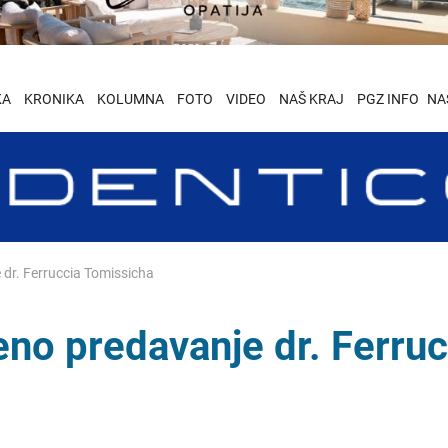
KA
KRONIKA
KOLUMNA
FOTO
VIDEO
NAŠ KRAJ
PGZ INFO
NA
 dr. Ferruccia Tomissicha
eno predavanje dr. Ferruc