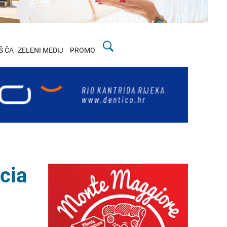
Š ČA
ZELENI MEDIJ
PROMO
cia