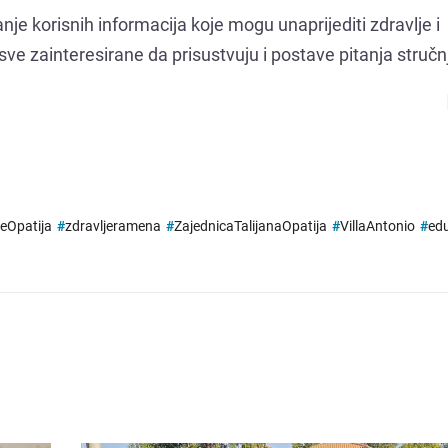
anje korisnih informacija koje mogu unaprijediti zdravlje i
e zainteresirane da prisustvuju i postave pitanja stručn
eOpatija
#
zdravljeramena
#
ZajednicaTalijanaOpatija
#
VillaAntonio
#
edu