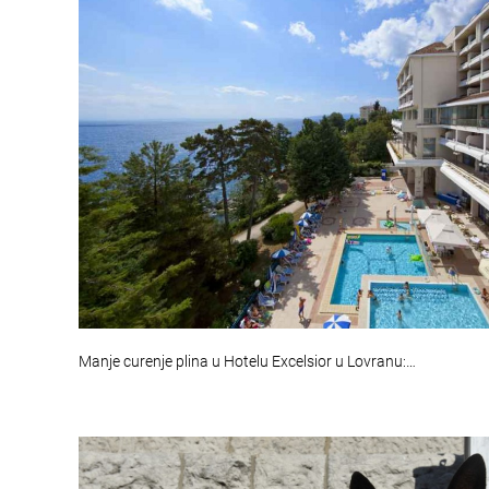
Manje curenje plina u Hotelu Excelsior u Lovranu:…