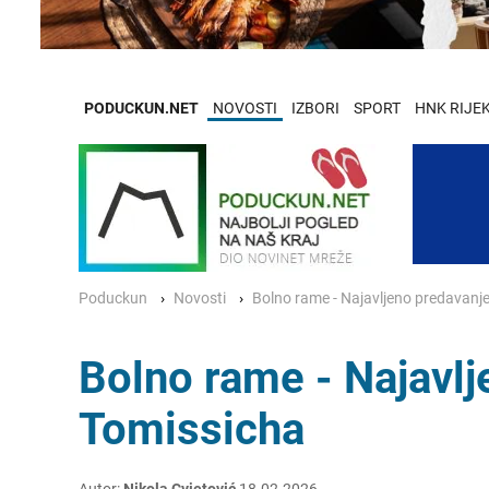
PODUCKUN.NET
NOVOSTI
IZBORI
SPORT
HNK RIJE
Poduckun
Novosti
Bolno rame - Najavljeno predavanje
Bolno rame - Najavlj
Tomissicha