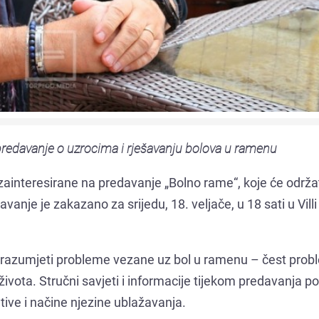
 predavanje o uzrocima i rješavanju bolova u ramenu
zainteresirane na predavanje „Bolno rame“, koje će održat
vanje je zakazano za srijedu, 18. veljače, u 18 sati u Villi
e razumjeti probleme vezane uz bol u ramenu – čest probl
u života. Stručni savjeti i informacije tijekom predavanja 
tive i načine njezine ublažavanja.