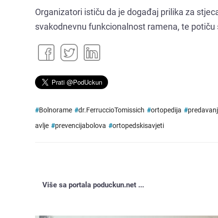
Organizatori ističu da je događaj prilika za stjec
svakodnevnu funkcionalnost ramena, te potiču sv
#
Bolnorame
#
dr.FerruccioTomissich
#
ortopedija
#
predavanj
avlje
#
prevencijabolova
#
ortopedskisavjeti
Više sa portala poduckun.net ...