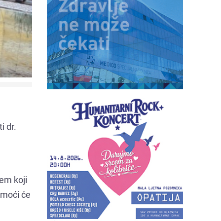
i dr.
em koji
pomoći će