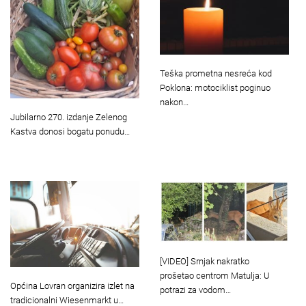
Teška prometna nesreća kod
Poklona: motociklist poginuo
nakon…
Jubilarno 270. izdanje Zelenog
Kastva donosi bogatu ponudu…
[VIDEO] Srnjak nakratko
prošetao centrom Matulja: U
Općina Lovran organizira izlet na
potrazi za vodom…
tradicionalni Wiesenmarkt u…