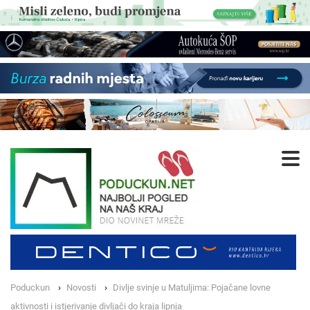
Poduckun
Novosti
Divlje svinje u Matuljima: Pojačane lovne
aktivnosti i istjerivanje divljači do kraja lipnja