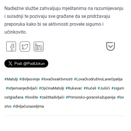
Nadležne službe zahvaljuju mještanima na razumijevanju
i suradnji te pozivaju sve građane da se pridržavaju
preporuka kako bi se aktivnosti provele sigurno i
učinkovito.
#
Matulji
#
divljesvinje
#
lovačkeaktivnosti
#
LovačkodruštvoLaneOpatija
#
istjerivanjedivljači
#
OpćinaMatulji
#
Rukavac
#
Kućeli
#
Jušići
#
sigurn
ostgrađana
#
lovište
#
zaštitadivljači
#
Primorsko-goranskažupanija
#
lov
stvo
#
divljačunaseljima