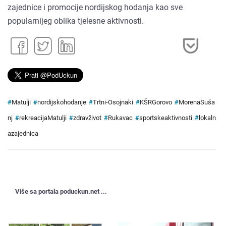
zajednice i promocije nordijskog hodanja kao sve
popularnijeg oblika tjelesne aktivnosti.
#
Matulji
#
nordijskohodanje
#
Trtni-Osojnaki
#
KŠRGorovo
#
MorenaSuša
nj
#
rekreacijaMatulji
#
zdravživot
#
Rukavac
#
sportskeaktivnosti
#
lokaln
azajednica
Više sa portala poduckun.net ...