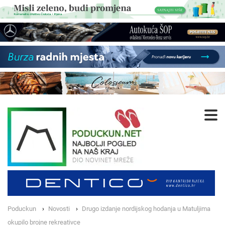
Poduckun
Novosti
Drugo izdanje nordijskog hodanja u Matuljima
okupilo brojne rekreativce