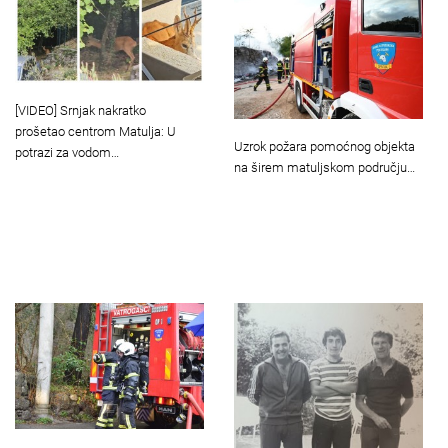
[VIDEO] Srnjak nakratko
prošetao centrom Matulja: U
Uzrok požara pomoćnog objekta
potrazi za vodom…
na širem matuljskom području…