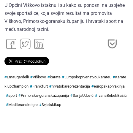
U Općini Viškovo istaknuli su kako su ponosni na uspjehe
svoje sportašice, koja svojim rezultatima promovira
Viškovo, Primorsko-goransku županiju i hrvatski sport na
međunarodnoj razini.
#
EmaSgardelli
#
Viškovo
#
karate
#
Europskoprvenstvoukarateu
#
Karate
klubChampion
#
Frankfurt
#
hrvatskareprezentacija
#
europskaprvakinja
#
sport
#
Primorsko-goranskažupanija
#
SanjaUdović
#
IvanaBebekBašić
#
Mediteranskeigre
#
Svjetskikup