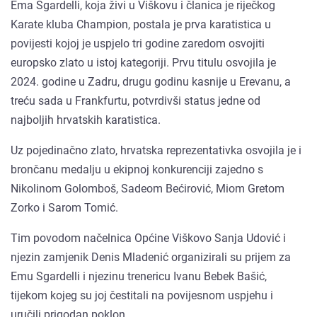
Ema Sgardelli, koja živi u Viškovu i članica je riječkog
Karate kluba Champion, postala je prva karatistica u
povijesti kojoj je uspjelo tri godine zaredom osvojiti
europsko zlato u istoj kategoriji. Prvu titulu osvojila je
2024. godine u Zadru, drugu godinu kasnije u Erevanu, a
treću sada u Frankfurtu, potvrdivši status jedne od
najboljih hrvatskih karatistica.
Uz pojedinačno zlato, hrvatska reprezentativka osvojila je i
brončanu medalju u ekipnoj konkurenciji zajedno s
Nikolinom Golomboš, Sadeom Bećirović, Miom Gretom
Zorko i Sarom Tomić.
Tim povodom načelnica Općine Viškovo Sanja Udović i
njezin zamjenik Denis Mladenić organizirali su prijem za
Emu Sgardelli i njezinu trenericu Ivanu Bebek Bašić,
tijekom kojeg su joj čestitali na povijesnom uspjehu i
uručili prigodan poklon.