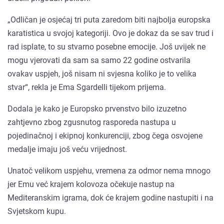
„Odličan je osjećaj tri puta zaredom biti najbolja europska
karatistica u svojoj kategoriji. Ovo je dokaz da se sav trud i
rad isplate, to su stvarno posebne emocije. Još uvijek ne
mogu vjerovati da sam sa samo 22 godine ostvarila
ovakav uspjeh, još nisam ni svjesna koliko je to velika
stvar“, rekla je Ema Sgardelli tijekom prijema.
Dodala je kako je Europsko prvenstvo bilo izuzetno
zahtjevno zbog zgusnutog rasporeda nastupa u
pojedinačnoj i ekipnoj konkurenciji, zbog čega osvojene
medalje imaju još veću vrijednost.
Unatoč velikom uspjehu, vremena za odmor nema mnogo
jer Emu već krajem kolovoza očekuje nastup na
Mediteranskim igrama, dok će krajem godine nastupiti i na
Svjetskom kupu.