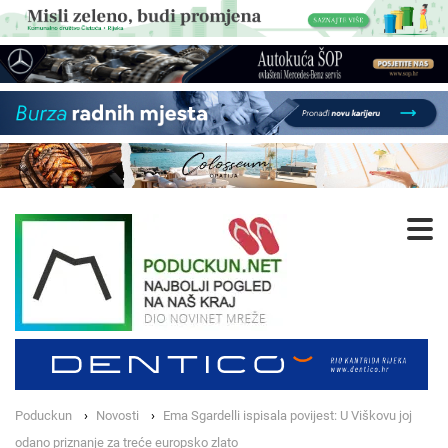
Poduckun
Novosti
Ema Sgardelli ispisala povijest: U Viškovu joj
odano priznanje za treće europsko zlato