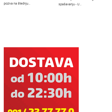
poziva na štednju…
spašavanju - U…