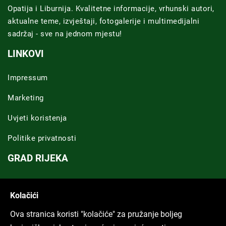
Opatija i Liburnija. Kvalitetne informacije, vrhunski autori,
aktualne teme, izvještaji, fotogalerije i multimedijalni
sadržaj - sve na jednom mjestu!
LINKOVI
Impressum
Marketing
Uvjeti koristenja
Politike privatnosti
GRAD RIJEKA
Novosti Rijeka
Kolačići
Riječka regija
Ova stranica koristi "kolačiće" za pružanje boljeg
ARHIVA TEKSTOVA