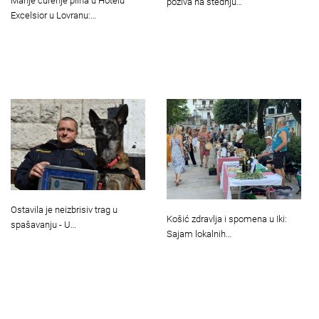
Manje curenje plina u Hotelu
poziva na štednju…
Excelsior u Lovranu:…
Ostavila je neizbrisiv trag u
Košić zdravlja i spomena u Iki:
spašavanju - U…
Sajam lokalnih…