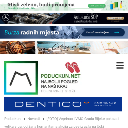
Poduckun
Novosti
[FOTO] Veprinac i VMO Grada Rijeke pokazali
velika srca: održana humanitarna akcija za pse iz azila na Učki