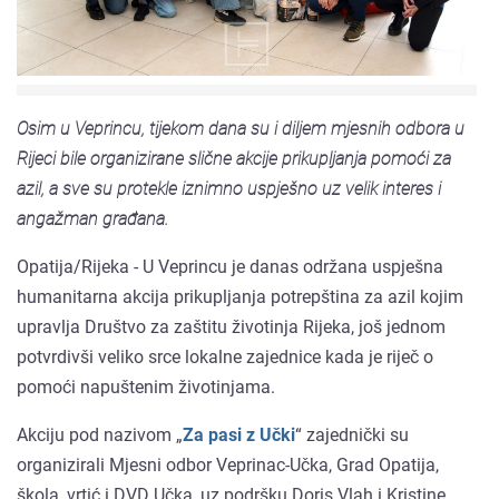
Osim u Veprincu, tijekom dana su i diljem mjesnih odbora u
Rijeci bile organizirane slične akcije prikupljanja pomoći za
azil, a sve su protekle iznimno uspješno uz velik interes i
angažman građana.
Opatija/Rijeka - U Veprincu je danas održana uspješna
humanitarna akcija prikupljanja potrepština za azil kojim
upravlja Društvo za zaštitu životinja Rijeka, još jednom
potvrdivši veliko srce lokalne zajednice kada je riječ o
pomoći napuštenim životinjama.
Akciju pod nazivom „
Za pasi z Učki
“ zajednički su
organizirali Mjesni odbor Veprinac-Učka, Grad Opatija,
škola, vrtić i DVD Učka, uz podršku Doris Vlah i Kristine