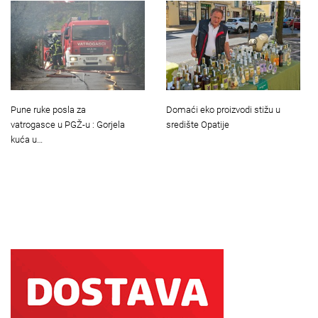
Pune ruke posla za
Domaći eko proizvodi stižu u
vatrogasce u PGŽ-u : Gorjela
središte Opatije
kuća u…