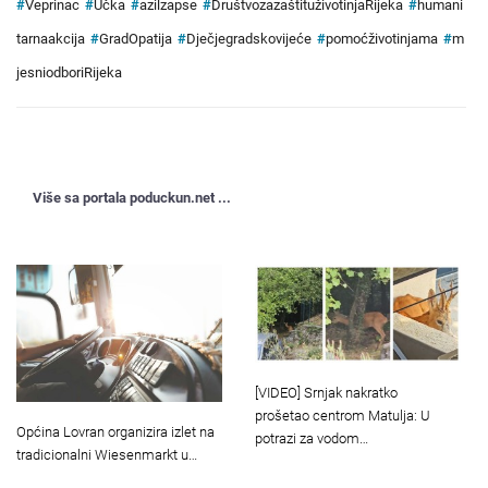
#
Veprinac
#
Učka
#
azilzapse
#
DruštvozazaštituživotinjaRijeka
#
humani
tarnaakcija
#
GradOpatija
#
Dječjegradskovijeće
#
pomoćživotinjama
#
m
jesniodboriRijeka
Više sa portala poduckun.net ...
[VIDEO] Srnjak nakratko
prošetao centrom Matulja: U
Općina Lovran organizira izlet na
potrazi za vodom…
tradicionalni Wiesenmarkt u…