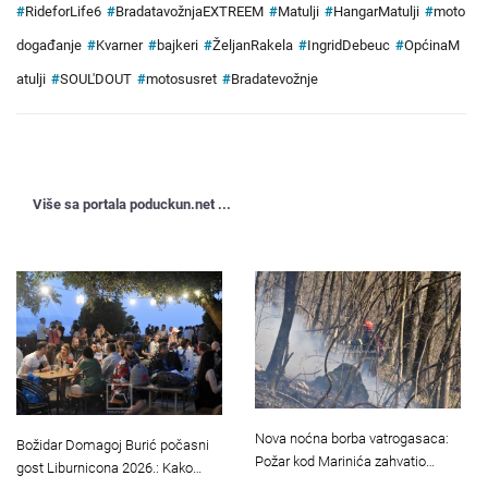
#
RideforLife6
#
BradatavožnjaEXTREEM
#
Matulji
#
HangarMatulji
#
moto
događanje
#
Kvarner
#
bajkeri
#
ŽeljanRakela
#
IngridDebeuc
#
OpćinaM
atulji
#
SOUL'DOUT
#
motosusret
#
Bradatevožnje
Više sa portala poduckun.net ...
Nova noćna borba vatrogasaca:
Božidar Domagoj Burić počasni
Požar kod Marinića zahvatio…
gost Liburnicona 2026.: Kako…