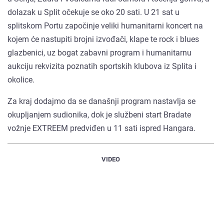
dolazak u Split očekuje se oko 20 sati. U 21 sat u
splitskom Portu započinje veliki humanitarni koncert na
kojem će nastupiti brojni izvođači, klape te rock i blues
glazbenici, uz bogat zabavni program i humanitarnu
aukciju rekvizita poznatih sportskih klubova iz Splita i
okolice.
Za kraj dodajmo da se današnji program nastavlja se
okupljanjem sudionika, dok je službeni start Brada­te
vožnje EXTREEM predviđen u 11 sati ispred Hangara.
VIDEO