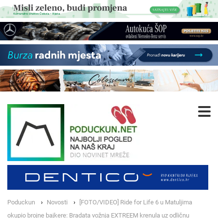
Poduckun
Novosti
[FOTO/VIDEO] Ride for Life 6 u Matuljima
okupio brojne bajkere: Bradata vožnja EXTREEM krenula uz odličnu