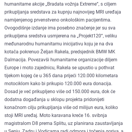
humanitarne akcije „Bradata vožnja Extreme“, s ciljem
prikupljanja sredstava za kupnju najnovijeg MRI uređaja
namijenjenog prvenstveno onkološkim pacijentima.
Ovogodišnje izdanje ima posebno značenje jer su sva
prikupljena sredstva usmjerena na „Projekt120“, veliku
međunarodnu humanitarnu inicijativu koju je na dva
kotača pokrenuo Željan Rakela, predsjednik BMW MK
Dalmacija. Povezavši humanitarne organizacije diljem
Europe i moto zajednicu, Rakela se upustio u pothvat
tijekom kojeg će u 365 dana prijeći 120.000 kilometara
motociklom kako bi prikupio 120.000 eura donacija.
Dosad je već prikupljeno više od 150.000 eura, dok će
dodatna događanja u sklopu projekta pridonijeti
konačnom cilju prikupljanja više od milijun eura, koliko
stoji MRI uređaj. Moto karavana kreće 16. svibnja
magistralom D8 prema Splitu, uz planirana zaustavljanja
u Senju, Zadru i Vodicama radi odmora i točenja goriva, a