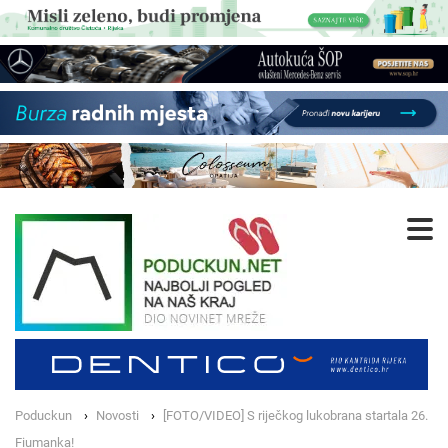
Poduckun
Novosti
[FOTO/VIDEO] S riječkog lukobrana startala 26.
Fiumanka!