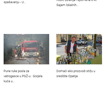
spašavanju - U…
Sajam lokalnih…
Pune ruke posla za
Domaći eko proizvodi stižu u
vatrogasce u PGŽ-u : Gorjela
središte Opatije
kuća u…