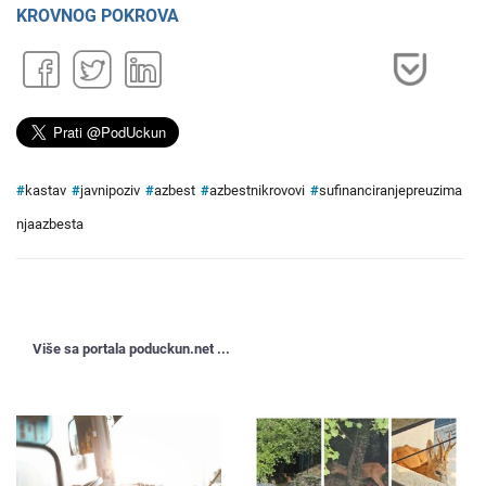
KROVNOG POKROVA
#
kastav
#
javnipoziv
#
azbest
#
azbestnikrovovi
#
sufinanciranjepreuzima
njaazbesta
Više sa portala poduckun.net ...