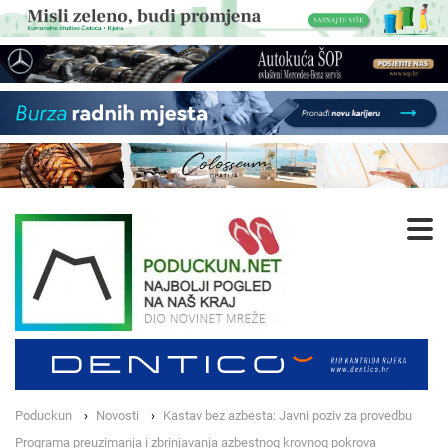
Poduckun
Novosti
Kastav bez azbesta: Javni poziv za provedbu
Programa preuzimanja i zbrinjavanja azbestnog krovnog pokrova