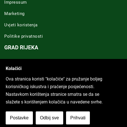
Impressum
Marketing
Uvjeti koristenja
Politike privatnosti
GRAD RIJEKA
Novosti Rijeka
Kolačići
Riječka regija
Ova stranica koristi "kolačiće" za pružanje boljeg
ARHIVA TEKSTOVA
korisničkog iskustva i praćenje posjećenosti.
Nastavkom korištenja stranice smatra se da se
Svi tekstovi
slažete s korištenjem kolačića u navedene svrhe.
Poduckun.net
Postavke
Odbij sve
Prihvati
More idea