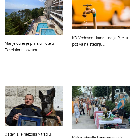
KD Vodovod i kanalizacija Rijeka
Manje curenje plina u Hotelu
poziva na štednju…
Excelsior u Lovranu:…
Ostavila je neizbrisiv trag u
Košić zdravlja i spomena u Iki: