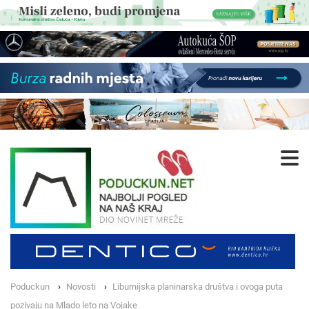
Poduckun
Novosti
Liburnijska planinarska društva i ovoga puta
pozivaju na Mlado leto na Vojake