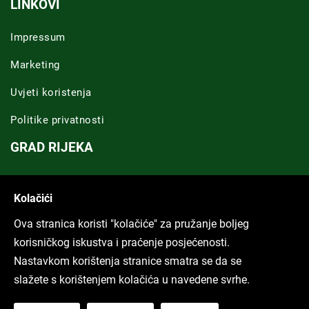
LINKOVI
Impressum
Marketing
Uvjeti koristenja
Politike privatnosti
GRAD RIJEKA
Novosti Rijeka
Kolačići
Riječka regija
Ova stranica koristi "kolačiće" za pružanje boljeg
ARHIVA TEKSTOVA
korisničkog iskustva i praćenje posjećenosti.
Nastavkom korištenja stranice smatra se da se
Svi tekstovi
slažete s korištenjem kolačića u navedene svrhe.
Poduckun.net