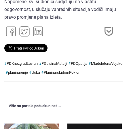
Napomene: svi sudionici sudjeluju na vlastitu
odgovornost, u slučaju vanrednih situacija vodiči imaju
pravo promjene plana izleta.
#
PDKnezgradLovran
#
PDLisinaMatulji
#
PDOpatija
#
MladoletonaVojake
#
planinarenje
#
Učka
#
PlaninarskidomPoklon
Više sa portala poduckun.net ...