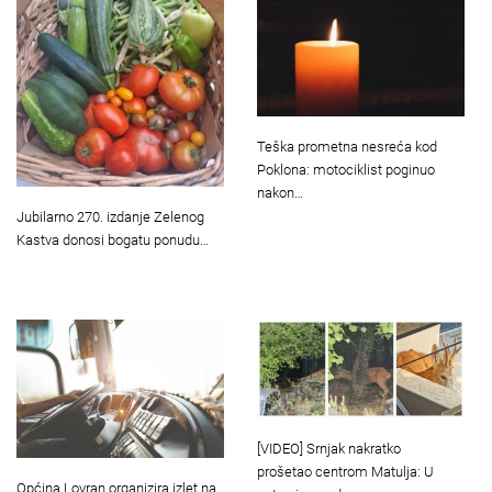
Teška prometna nesreća kod
Poklona: motociklist poginuo
nakon…
Jubilarno 270. izdanje Zelenog
Kastva donosi bogatu ponudu…
[VIDEO] Srnjak nakratko
prošetao centrom Matulja: U
Općina Lovran organizira izlet na