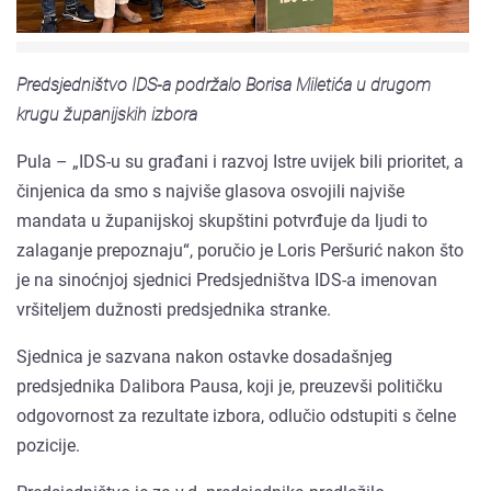
Predsjedništvo IDS-a podržalo Borisa Miletića u drugom
krugu županijskih izbora
Pula – „IDS-u su građani i razvoj Istre uvijek bili prioritet, a
činjenica da smo s najviše glasova osvojili najviše
mandata u županijskoj skupštini potvrđuje da ljudi to
zalaganje prepoznaju“, poručio je Loris Peršurić nakon što
je na sinoćnjoj sjednici Predsjedništva IDS-a imenovan
vršiteljem dužnosti predsjednika stranke.
Sjednica je sazvana nakon ostavke dosadašnjeg
predsjednika Dalibora Pausa, koji je, preuzevši političku
odgovornost za rezultate izbora, odlučio odstupiti s čelne
pozicije.