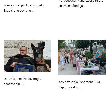
KD Vodovod i kanalizacija Rijeka
Manje curenje plina u Hotelu
poziva na štednju…
Excelsior u Lovranu:…
Ostavila je neizbrisiv trag u
Košić zdravlja i spomena u Iki:
spašavanju - U…
Sajam lokalnih…