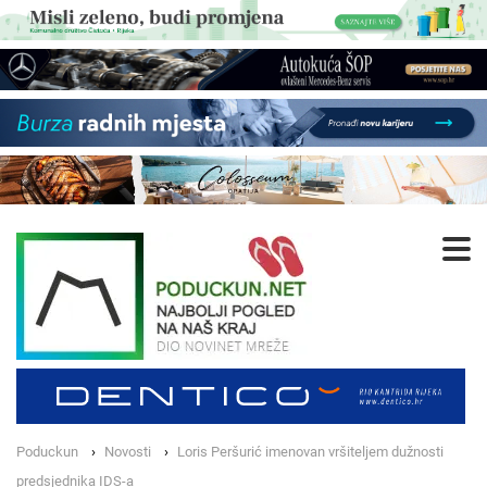
Poduckun
Novosti
Loris Peršurić imenovan vršiteljem dužnosti
predsjednika IDS-a