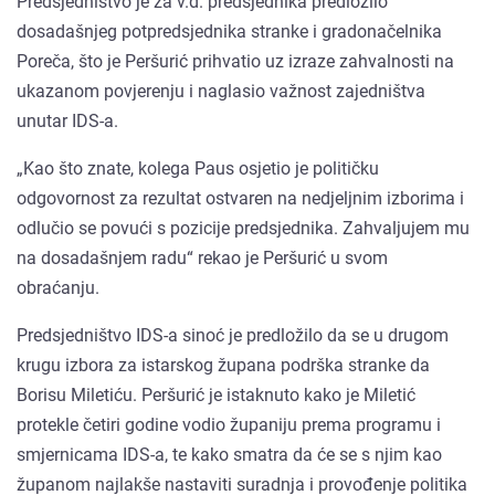
Predsjedništvo je za v.d. predsjednika predložilo
dosadašnjeg potpredsjednika stranke i gradonačelnika
Poreča, što je Peršurić prihvatio uz izraze zahvalnosti na
ukazanom povjerenju i naglasio važnost zajedništva
unutar IDS-a.
„Kao što znate, kolega Paus osjetio je političku
odgovornost za rezultat ostvaren na nedjeljnim izborima i
odlučio se povući s pozicije predsjednika. Zahvaljujem mu
na dosadašnjem radu“ rekao je Peršurić u svom
obraćanju.
Predsjedništvo IDS-a sinoć je predložilo da se u drugom
krugu izbora za istarskog župana podrška stranke da
Borisu Miletiću. Peršurić je istaknuto kako je Miletić
protekle četiri godine vodio županiju prema programu i
smjernicama IDS-a, te kako smatra da će se s njim kao
županom najlakše nastaviti suradnja i provođenje politika