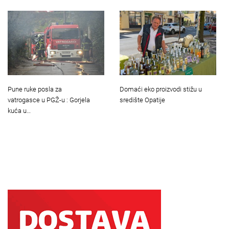
Pune ruke posla za
Domaći eko proizvodi stižu u
vatrogasce u PGŽ-u : Gorjela
središte Opatije
kuća u…