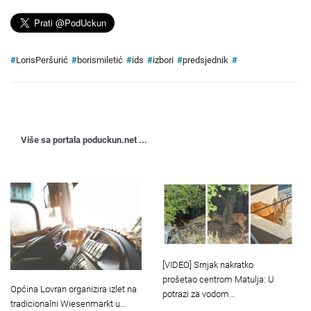
#
LorisPeršurić
#
borismiletić
#
ids
#
izbori
#
predsjednik
#
Više sa portala poduckun.net ...
[VIDEO] Srnjak nakratko
prošetao centrom Matulja: U
Općina Lovran organizira izlet na
potrazi za vodom…
tradicionalni Wiesenmarkt u…