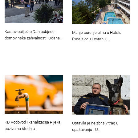
Kastav obilježio Dan pobjede i
Manje curenje plina u Hotelu
domovinske zahvalnosti: Odana…
Excelsior u Lovranu:…
KD Vodovod i kanalizacija Rijeka
Ostavila je neizbrisiv trag u
poziva na štednju…
spašavanju - U…