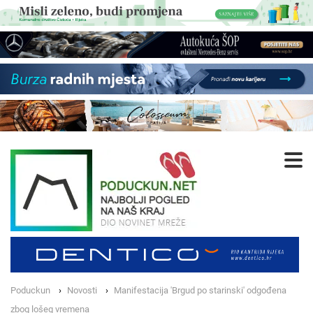
Poduckun
Novosti
Manifestacija 'Brgud po starinski' odgođena
zbog lošeg vremena