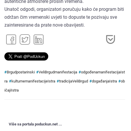
autentične atmosfere prošlih vremena.
Unatoč odgodi, organizatori poručuju kako će program biti
održan čim vremenski uvjeti to dopuste te pozivaju sve
zainteresirane da prate nove obavijesti.
#
Brgudpostarinski
#
VeliBrgudmanifestacija
#
odgođenamanifestacijaIst
ra
#
kulturnemanifestacijeIstra
#
tradicijaVeliBrgud
#
događanjaIstra
#
ob
ičajiIstra
Više sa portala poduckun.net ...