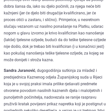
dobra šansa da, iako su djelo počinili, za njega neće biti
kažnjeni (jer će djelo biti drugačije kvalificirano, jer će
proces otići u zastaru, i slično). Primjerice, u nesretnom
slučaju vezanom uz nasilno ponašanje na Platku, udarac
nogom u glavu izvorno je krivo kvalificiran kao nanošenje
(lakše) tjelesne ozljede, budući da do teške tjelesne ozljede
nije došlo, dok je trebao biti kvalificiran (i u konačnici jest)
kao pokušaj nanošenja teške tjelesne ozljede, za kojeg se
može donijeti i stroža kazna.
Sandra Juranović
, dugogodišnja sutkinja za mladež i
predsjednica Kaznenog odjela Županijskog suda u Rijeci
koja je u svojoj praksi imala prilike rješavati predmete
otvorene povodom nasilnih kaznenih djela i maloljetnih i
punoljetnih počinitelja, nadovezala se ranije raspravu
pruživši kratak povijesni prikaz napretka koji je postignut u
posljednjih nekoliko desetljeća, a vezan je uz tretman žrtvi