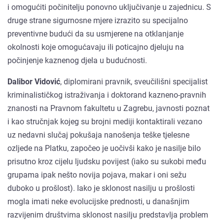
i omogućiti počinitelju ponovno uključivanje u zajednicu. S
druge strane sigurnosne mjere izrazito su specijalno
preventivne budući da su usmjerene na otklanjanje
okolnosti koje omogućavaju ili poticajno djeluju na
počinjenje kaznenog djela u budućnosti.
Dalibor Vidović
, diplomirani pravnik, sveučilišni specijalist
kriminalističkog istraživanja i doktorand kazneno-pravnih
znanosti na Pravnom fakultetu u Zagrebu, javnosti poznat
i kao stručnjak kojeg su brojni mediji kontaktirali vezano
uz nedavni slučaj pokušaja nanošenja teške tjelesne
ozljede na Platku, započeo je uočivši kako je nasilje bilo
prisutno kroz cijelu ljudsku povijest (iako su sukobi među
grupama ipak nešto novija pojava, makar i oni sežu
duboko u prošlost). Iako je sklonost nasilju u prošlosti
mogla imati neke evolucijske prednosti, u današnjim
razvijenim društvima sklonost nasilju predstavlja problem