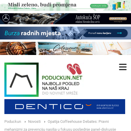
Poduckun
Novosti
Opatija Coffeehouse Debates: Pravni
mehanizmi za prevenciju nasilja u fokusu posljednje panel-diskusije