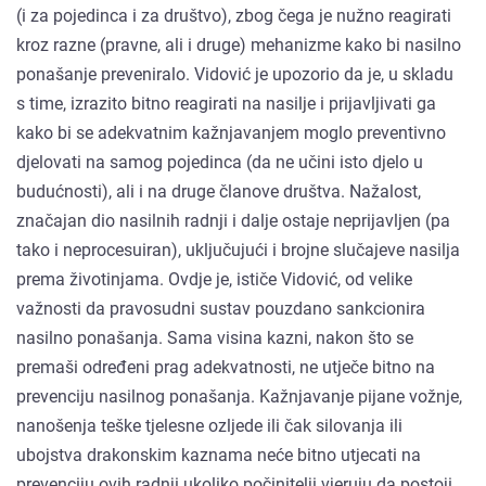
(i za pojedinca i za društvo), zbog čega je nužno reagirati
kroz razne (pravne, ali i druge) mehanizme kako bi nasilno
ponašanje preveniralo. Vidović je upozorio da je, u skladu
s time, izrazito bitno reagirati na nasilje i prijavljivati ga
kako bi se adekvatnim kažnjavanjem moglo preventivno
djelovati na samog pojedinca (da ne učini isto djelo u
budućnosti), ali i na druge članove društva. Nažalost,
značajan dio nasilnih radnji i dalje ostaje neprijavljen (pa
tako i neprocesuiran), uključujući i brojne slučajeve nasilja
prema životinjama. Ovdje je, ističe Vidović, od velike
važnosti da pravosudni sustav pouzdano sankcionira
nasilno ponašanja. Sama visina kazni, nakon što se
premaši određeni prag adekvatnosti, ne utječe bitno na
prevenciju nasilnog ponašanja. Kažnjavanje pijane vožnje,
nanošenja teške tjelesne ozljede ili čak silovanja ili
ubojstva drakonskim kaznama neće bitno utjecati na
prevenciju ovih radnji ukoliko počinitelji vjeruju da postoji