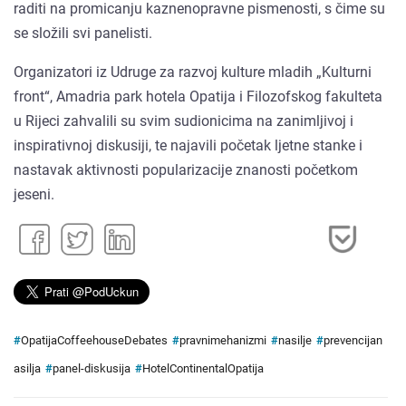
raditi na promicanju kaznenopravne pismenosti, s čime su
se složili svi panelisti.
Organizatori iz Udruge za razvoj kulture mladih „Kulturni
front“, Amadria park hotela Opatija i Filozofskog fakulteta
u Rijeci zahvalili su svim sudionicima na zanimljivoj i
inspirativnoj diskusiji, te najavili početak ljetne stanke i
nastavak aktivnosti popularizacije znanosti početkom
jeseni.
#
OpatijaCoffeehouseDebates
#
pravnimehanizmi
#
nasilje
#
prevencijan
asilja
#
panel-diskusija
#
HotelContinentalOpatija