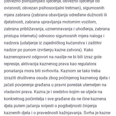
(obvezno psihijatrijsko liječenje, obvezno liječenje od
ovisnosti, obvezan psihosocijalni tretman), sigurnosnih
mjera zabrana (zabrana obavljanja određene dužnosti ili
djelatnosti, zabrana upravljanja motornim vozilom,
zabrana približavanja, uznemiravanja i uhođenja, zabrana
pristupa internetu) odnosno sigurnosnih mjera naloga i
nadzora (udaljenje iz zajedničkog kućanstva i zaštitni
nadzor po punom izvršenju kazne zatvora). Kako
kaznenopravni odgovori na nasilje ne bi bili izraz gole
represije, aktivacija kaznenog prava kao regulatora
ponašanja mora biti svrhovita. Kaznom se tako treba
izraziti društvena osuda zbog počinjenog kaznenog djela i
jačati povjerenje građana u pravni poredak utemeljen na
vladavini prava. Kazna je i sredstvo kojim se utječe na
konkretnog počinitelja i sve građane da ne čine kaznena
djela putem jačanja svijesti o pogibeljnosti činjenja
kaznenih djela i o pravednosti kažnjavanja. Svrha je kazne