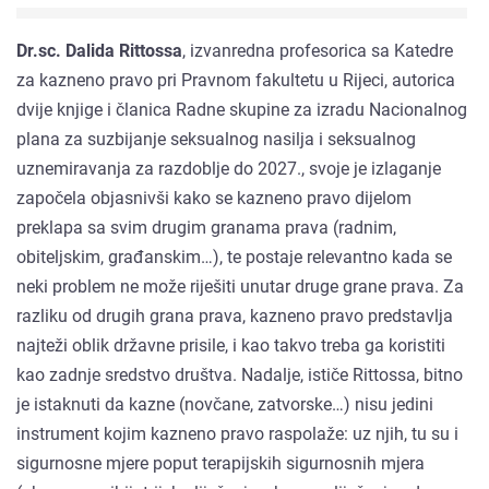
Dr.sc. Dalida Rittossa
, izvanredna profesorica sa Katedre
za kazneno pravo pri Pravnom fakultetu u Rijeci, autorica
dvije knjige i članica Radne skupine za izradu Nacionalnog
plana za suzbijanje seksualnog nasilja i seksualnog
uznemiravanja za razdoblje do 2027., svoje je izlaganje
započela objasnivši kako se kazneno pravo dijelom
preklapa sa svim drugim granama prava (radnim,
obiteljskim, građanskim…), te postaje relevantno kada se
neki problem ne može riješiti unutar druge grane prava. Za
razliku od drugih grana prava, kazneno pravo predstavlja
najteži oblik državne prisile, i kao takvo treba ga koristiti
kao zadnje sredstvo društva. Nadalje, ističe Rittossa, bitno
je istaknuti da kazne (novčane, zatvorske…) nisu jedini
instrument kojim kazneno pravo raspolaže: uz njih, tu su i
sigurnosne mjere poput terapijskih sigurnosnih mjera