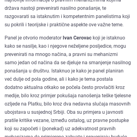
država nastoji prevenirati nasilno ponašanje, te
razgovarati sa istaknutim i kompetentnim panelistima koji
su pokrili i teorijske i praktične aspekte ove važne teme.
Panel je otvorio moderator
Ivan Cerovac
koji je istaknuo
kako se nasilje, kao i njegove neželjene posljedice, mogu
prevenirati na mnogo načina, a pravni su mehanizmi
samo jedan od načina da se djeluje na smanjenje nasilnog
ponašanja u društvu. Istaknuo je kako je panel planiran
već dulje od pola godine, ali i kako je tema postala
dodatno aktualna otkako se počela često provlačiti kroz
medije, bilo kroz primjer pokušaja nanošenja teške tjelesne
ozljede na Platku, bilo kroz dva nedavna slučaja masovnih
ubojstava u susjednoj Srbiji. Oba su primjera u javnosti
pratile kritike vezane, između ostalog, uz pravne postupke
koji su započeti i (ponekad) uz adekvatnost pravnih
mehanizama da primjereno zahvate i preveniraju buduće