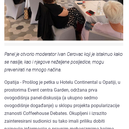
Panel je otvorio moderator Ivan Cerovac koji je istaknuo kako
se nasilje, kao i njegove neželjene posljedice, mogu
prevenirati na mnogo načina.
Opatija - Prošlog je petka u Hotelu Continental u Opatiji, u
prostorima Event centra Garden, održana prva
ovogodišnja panel-diskusija (a ukupno sedmo
ovogodišnje događanje) u sklopu projekta popularizacije
znanosti Coffeehouse Debates. Okupljeni i izrazito
zainteresirani sudionici su tako imali priliku dobiti
najnovije informacije o pravnim mehanizmima kojima