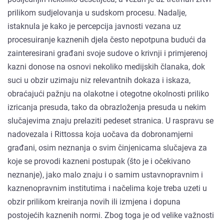
prilikom sudjelovanja u sudskom procesu. Nadalje,
istaknula je kako je percepcija javnosti vezana uz
procesuiranje kaznenih djela često nepotpuna budući da
zainteresirani građani svoje sudove o krivnji i primjerenoj
kazni donose na osnovi nekoliko medijskih članaka, dok
suci u obzir uzimaju niz relevantnih dokaza i iskaza,
obraćajući pažnju na olakotne i otegotne okolnosti priliko
izricanja presuda, tako da obrazloženja presuda u nekim
slučajevima znaju prelaziti pedeset stranica. U raspravu se
nadovezala i Rittossa koja uočava da dobronamjerni
građani, osim neznanja o svim činjenicama slučajeva za
koje se provodi kazneni postupak (što je i očekivano
neznanje), jako malo znaju i o samim ustavnopravnim i
kaznenopravnim institutima i načelima koje treba uzeti u
obzir prilikom kreiranja novih ili izmjena i dopuna
postojećih kaznenih normi. Zbog toga je od velike važnosti