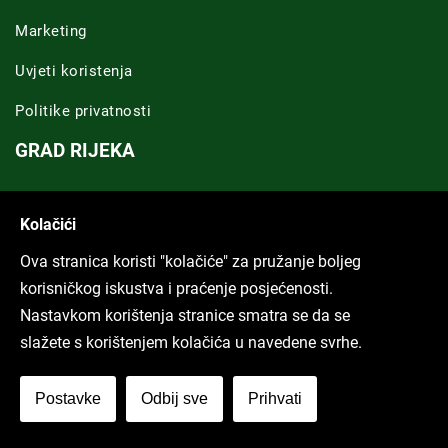
Marketing
Uvjeti koristenja
Politike privatnosti
GRAD RIJEKA
Novosti Rijeka
Kolačići
Riječka regija
Ova stranica koristi "kolačiće" za pružanje boljeg
ARHIVA TEKSTOVA
korisničkog iskustva i praćenje posjećenosti.
Nastavkom korištenja stranice smatra se da se
Svi tekstovi
slažete s korištenjem kolačića u navedene svrhe.
Poduckun.net
Postavke
Odbij sve
Prihvati
More idea