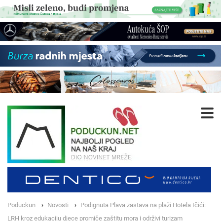
Poduckun
Novosti
Podignuta Plava zastava na plaži Hotela Ičići:
LRH kroz edukaciju djece promiče zaštitu mora i održivi turizam