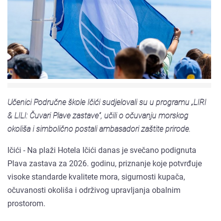
Učenici Područne škole Ičići sudjelovali su u programu „LIRI
& LILI: Čuvari Plave zastave“, učili o očuvanju morskog
okoliša i simbolično postali ambasadori zaštite prirode.
Ičići - Na plaži Hotela Ičići danas je svečano podignuta
Plava zastava za 2026. godinu, priznanje koje potvrđuje
visoke standarde kvalitete mora, sigurnosti kupača,
očuvanosti okoliša i održivog upravljanja obalnim
prostorom.