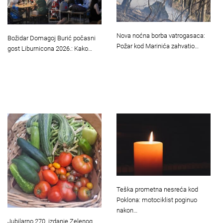
Nova noćna borba vatrogasaca:
Božidar Domagoj Burić počasni
Požar kod Marinića zahvatio…
gost Liburnicona 2026.: Kako…
Teška prometna nesreća kod
Poklona: motociklist poginuo
nakon…
Jubilarno 270. izdanje Zelenog