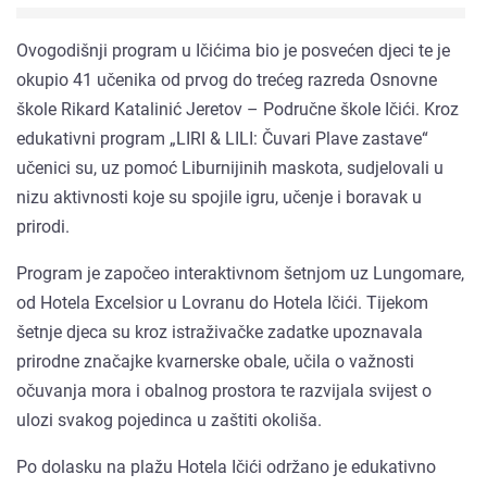
Ovogodišnji program u Ičićima bio je posvećen djeci te je
okupio 41 učenika od prvog do trećeg razreda Osnovne
škole Rikard Katalinić Jeretov – Područne škole Ičići. Kroz
edukativni program „LIRI & LILI: Čuvari Plave zastave“
učenici su, uz pomoć Liburnijinih maskota, sudjelovali u
nizu aktivnosti koje su spojile igru, učenje i boravak u
prirodi.
Program je započeo interaktivnom šetnjom uz Lungomare,
od Hotela Excelsior u Lovranu do Hotela Ičići. Tijekom
šetnje djeca su kroz istraživačke zadatke upoznavala
prirodne značajke kvarnerske obale, učila o važnosti
očuvanja mora i obalnog prostora te razvijala svijest o
ulozi svakog pojedinca u zaštiti okoliša.
Po dolasku na plažu Hotela Ičići održano je edukativno