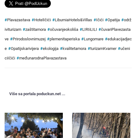
#
Plavazastava
#
HotelIčići
#
LiburniaHotels&Villas
#
Ičići
#
Opatija
#
održ
iviturizam
#
zaštitamora
#
očuvanjeokoliša
#
LIRIiLILI
#
čuvariPlavezasta
ve
#
Prirodoslovnimuzej
#
plemenitaperiska
#
Lungomare
#
edukacijadjec
e
#
Opatijskarivijera
#
ekologija
#
kvalitetamora
#
turizamKvarner
#
učeni
ciIčići
#
međunarodnaPlavazastava
Više sa portala poduckun.net ...