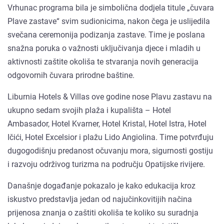
Vrhunac programa bila je simbolična dodjela titule „čuvara
Plave zastave“ svim sudionicima, nakon čega je uslijedila
svečana ceremonija podizanja zastave. Time je poslana
snažna poruka o važnosti uključivanja djece i mladih u
aktivnosti zaštite okoliša te stvaranja novih generacija
odgovornih čuvara prirodne baštine.
Liburnia Hotels & Villas ove godine nose Plavu zastavu na
ukupno sedam svojih plaža i kupališta – Hotel
Ambasador, Hotel Kvarner, Hotel Kristal, Hotel Istra, Hotel
Ičići, Hotel Excelsior i plažu Lido Angiolina. Time potvrđuju
dugogodišnju predanost očuvanju mora, sigurnosti gostiju
i razvoju održivog turizma na području Opatijske rivijere.
Današnje događanje pokazalo je kako edukacija kroz
iskustvo predstavlja jedan od najučinkovitijih načina
prijenosa znanja o zaštiti okoliša te koliko su suradnja