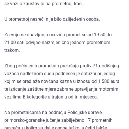
se vozilo zaustavilo na prometnoj traci.
U prometnoj nesreći nije bilo ozlijeđenih osoba.
Za vrijeme obavljanja očevida promet se od 19.50 do
21.00 sati odvijao naizmjenično jednom prometnom
trakom.
Zbog počinjenih prometnih prekršaja protiv 71-godišnjeg
vozača nadležnom sudu podnesen je optužni prijedlog
kojim se predlaže novčana kazna u iznosu od 1.580 eura
te izricanje zaštitne mjere zabrane upravljanja motornim
vozilima B kategorije u trajanju od tri mjeseca.
Na prometnicama na području Policijske uprave
primorsko-goranske jučer je zabilježeno 17 prometnih
nesreća, u kojim su dvije osobe teško, a četiri lakše