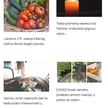
Teška prometna nesreća kod
Poklona: motociklist poginuo
nakon…
Jubilarno 270. izdanje Zelenog
Kastva donosi bogatu ponudu…
[VIDEO] Srnjak nakratko
prošetao centrom Matulja: U
Općina Lovran organizira izlet na
potrazi za vodom…
tradicionalni Wiesenmarkt u…