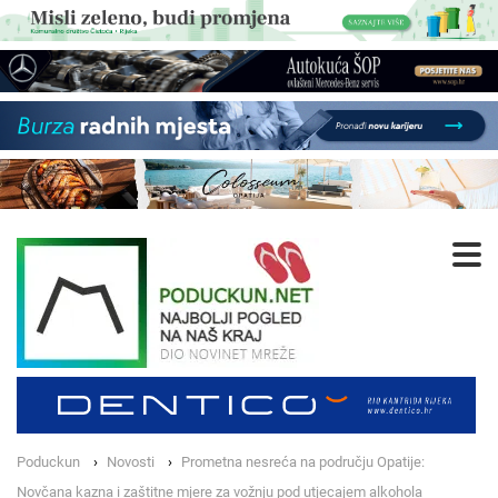
Poduckun
Novosti
Prometna nesreća na području Opatije:
Novčana kazna i zaštitne mjere za vožnju pod utjecajem alkohola