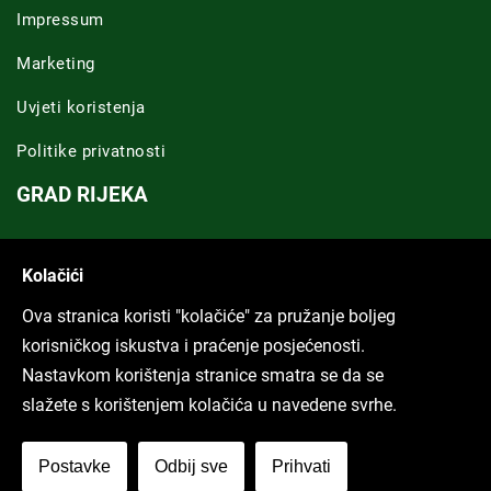
Impressum
Marketing
Uvjeti koristenja
Politike privatnosti
GRAD RIJEKA
Novosti Rijeka
Kolačići
Riječka regija
Ova stranica koristi "kolačiće" za pružanje boljeg
ARHIVA TEKSTOVA
korisničkog iskustva i praćenje posjećenosti.
Nastavkom korištenja stranice smatra se da se
Svi tekstovi
slažete s korištenjem kolačića u navedene svrhe.
Poduckun.net
Postavke
Odbij sve
Prihvati
More idea