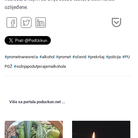
ozlijeđene.
#
prometnanesreća
#
alkohol
#
promet
#
očevid
#
prekršaj
#
policija
#
PU
PGŽ
#
vožnjapodutjecajemalkohola
Više sa portala poduckun.net ...