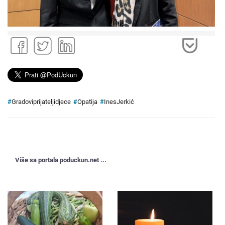
#
Gradoviprijateljidjece
#
Opatija
#
InesJerkić
Više sa portala poduckun.net ...