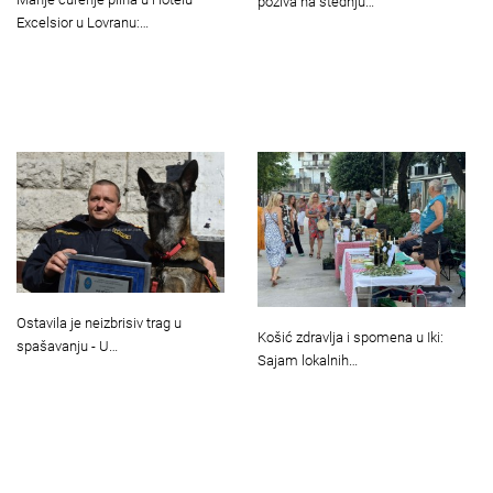
poziva na štednju…
Excelsior u Lovranu:…
Ostavila je neizbrisiv trag u
Košić zdravlja i spomena u Iki:
spašavanju - U…
Sajam lokalnih…