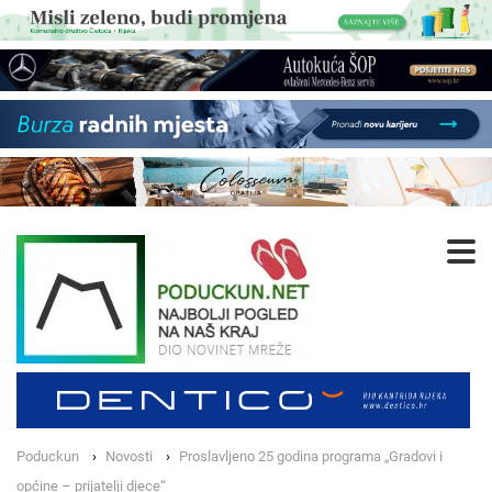
Poduckun
Novosti
Proslavljeno 25 godina programa „Gradovi i
općine – prijatelji djece“