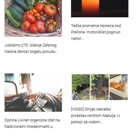
Teška prometna nesreća kod
Poklona: motociklist poginuo
nakon…
Jubilarno 270. izdanje Zelenog
Kastva donosi bogatu ponudu…
[VIDEO] Srnjak nakratko
prošetao centrom Matulja: U
Općina Lovran organizira izlet na
potrazi za vodom…
tradicionalni Wiesenmarkt u…