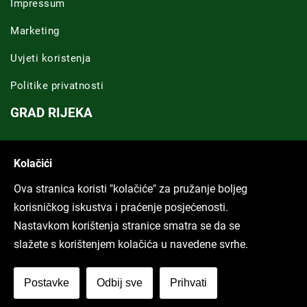
Impressum
Marketing
Uvjeti koristenja
Politike privatnosti
GRAD RIJEKA
Novosti Rijeka
Kolačići
Riječka regija
Ova stranica koristi "kolačiće" za pružanje boljeg
ARHIVA TEKSTOVA
korisničkog iskustva i praćenje posjećenosti.
Nastavkom korištenja stranice smatra se da se
Svi tekstovi
slažete s korištenjem kolačića u navedene svrhe.
Poduckun.net
Postavke
Odbij sve
Prihvati
More idea