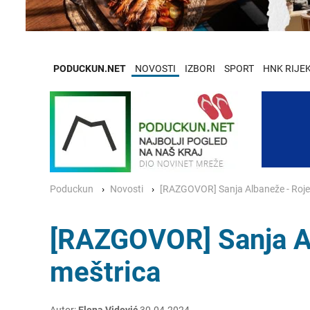
PODUCKUN.NET
NOVOSTI
IZBORI
SPORT
HNK RIJE
Poduckun
Novosti
[RAZGOVOR] Sanja Albaneže - Rojen
[RAZGOVOR] Sanja Al
meštrica