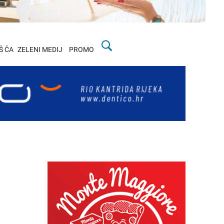
Š ČA
ZELENI MEDIJ
PROMO