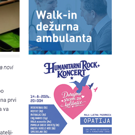
za novi
po
na prvi
a va
telji-