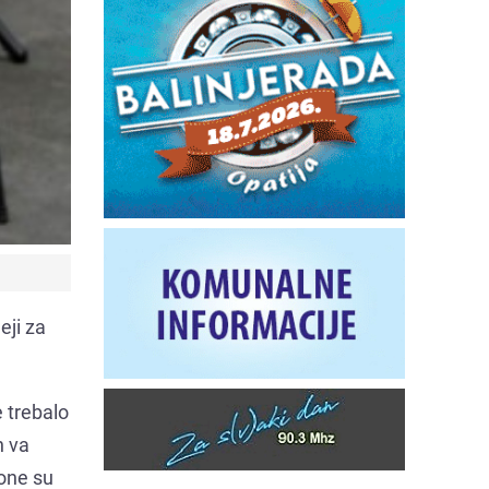
eji za
 trebalo
n va
 one su