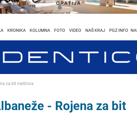
KA
KRONIKA
KOLUMNA
FOTO
VIDEO
NAŠ KRAJ
PGZ INFO
NA
a za bit meštrica
baneže - Rojena za bit