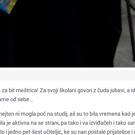
za bit meštrica! Za svoji školani govori z čuda jubavi, a id
u same od sebe…
jten ni mogla poć na studij, aš su to bila vremena kad je
bila je aktivna na se strani, pa tako i va izviđačeh i tako sa
lo i jedno pet-šest učiteljic, ke su nan postale prijatelice i