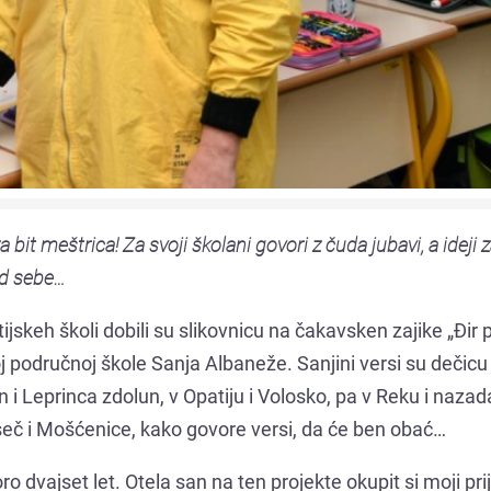
 bit meštrica! Za svoji školani govori z čuda jubavi, a ideji 
 od sebe…
jskeh školi dobili su slikovnicu na čakavsken zajike „Đir 
j područnoj škole Sanja Albaneže. Sanjini versi su dečicu 
jan i Leprinca zdolun, v Opatiju i Volosko, pa v Reku i nazad
eč i Mošćenice, kako govore versi, da će ben obać…
o dvajset let. Otela san na ten projekte okupit si moji prija