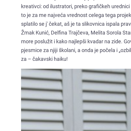
kreativci: od ilustratori, preko grafičkeh urednic
to je za me najveća vrednost celega tega projekt
splatilo se j' čekat, aš je ta slikovnica ispala pra
Žmak Kunić, Delfina Trajčeva, Melita Sorola Stani
more poslužit i kako najlepši kvadar na zide. Gov
pjesmice za njiji školani, a onda je počela i „oz
za – čakavski haiku!