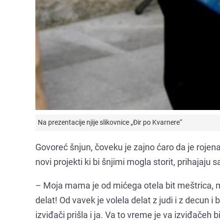
Na prezentacije njije slikovnice „Đir po Kvarnere“
Govoreć šnjun, čoveku je zajno ćaro da je rojena 
novi projekti ki bi šnjimi mogla storit, prihajaj
– Moja mama je od mićega otela bit meštrica, me
delat! Od vavek je volela delat z judi i z decun i 
izviđači prišla i ja. Va to vreme je va izviđačeh bi