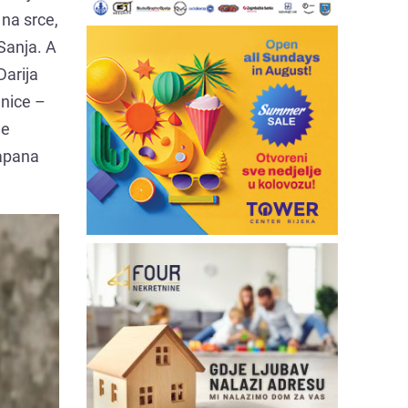
 na srce,
 Sanja. A
Darija
anice –
le
Japana