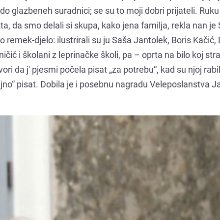
i do glazbeneh suradnici; se su to moji dobri prijateli. Ruku
a, da smo delali si skupa, kako jena familja, rekla nan je
vo remek-djelo: ilustrirali su ju Saša Jantolek, Boris Kačić, 
čić i školani z leprinačke školi, pa – oprta na bilo koj str
ori da j' pjesmi počela pisat „za potrebu“, kad su njoj rabi
biljno“ pisat. Dobila je i posebnu nagradu Veleposlanstva 