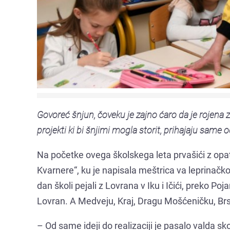
Govoreć šnjun, čoveku je zajno ćaro da je rojena za
projekti ki bi šnjimi mogla storit, prihajaju same
Na početke ovega školskega leta prvašići z opati
Kvarnere“, ku je napisala meštrica va leprinačko
dan školi pejali z Lovrana v Iku i Ičići, preko Po
Lovran. A Medveju, Kraj, Dragu Mošćeničku, Brs
– Od same ideji do realizaciji je pasalo valda skor