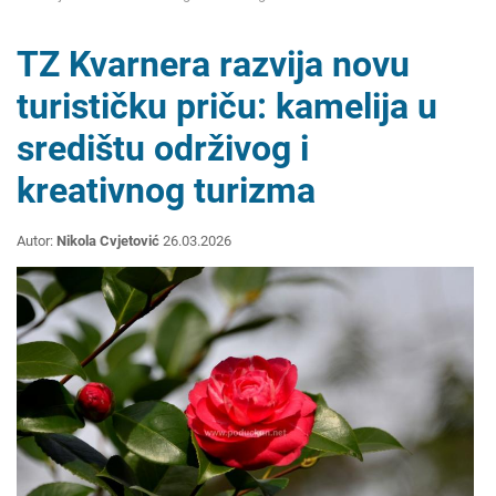
TZ Kvarnera razvija novu
turističku priču: kamelija u
središtu održivog i
kreativnog turizma
Autor:
Nikola Cvjetović
26.03.2026