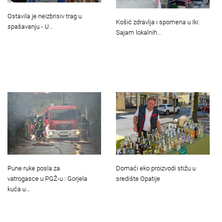
Ostavila je neizbrisiv trag u
Košić zdravlja i spomena u Iki:
spašavanju - U…
Sajam lokalnih…
Pune ruke posla za
Domaći eko proizvodi stižu u
vatrogasce u PGŽ-u : Gorjela
središte Opatije
kuća u…