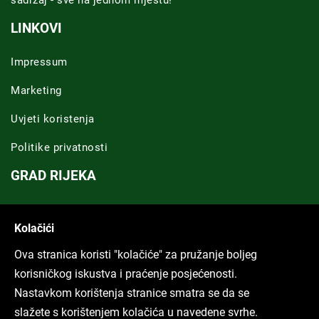
sadržaj - sve na jednom mjestu!
LINKOVI
Impressum
Marketing
Uvjeti koristenja
Politike privatnosti
GRAD RIJEKA
Novosti Rijeka
Kolačići
Riječka regija
Ova stranica koristi "kolačiće" za pružanje boljeg
ARHIVA TEKSTOVA
korisničkog iskustva i praćenje posjećenosti.
Nastavkom korištenja stranice smatra se da se
Svi tekstovi
slažete s korištenjem kolačića u navedene svrhe.