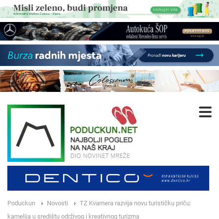
Poduckun
Novosti
TZ Kvarnera razvija novu turističku priču:
kamelija u središtu održivog i kreativnog turizma