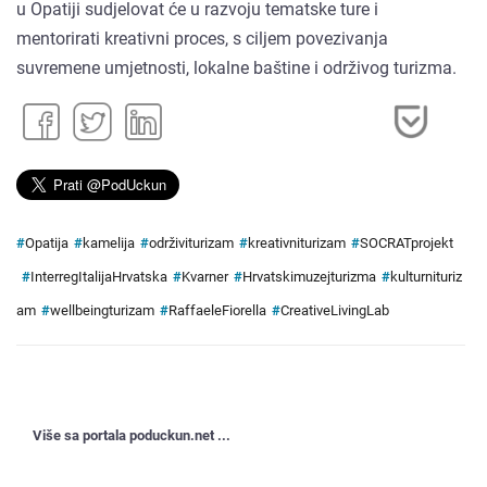
u Opatiji sudjelovat će u razvoju tematske ture i
mentorirati kreativni proces, s ciljem povezivanja
suvremene umjetnosti, lokalne baštine i održivog turizma.
#
Opatija
#
kamelija
#
održiviturizam
#
kreativniturizam
#
SOCRATprojekt
#
InterregItalijaHrvatska
#
Kvarner
#
Hrvatskimuzejturizma
#
kulturnituriz
am
#
wellbeingturizam
#
RaffaeleFiorella
#
CreativeLivingLab
Više sa portala poduckun.net ...