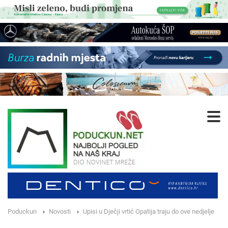
Poduckun
Novosti
Upisi u Dječji vrtić Opatija traju do ove nedjelje