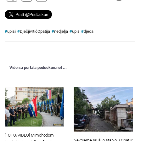
#
upisi
#
DječjivrtićOpatija
#
nedjelja
#
upis
#
djeca
Više sa portala poduckun.net ...
[FOTO/VIDEO] Mimohodom
Nevrijeme srušilo stablo u Opatiji: