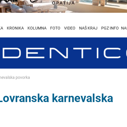
KA
KRONIKA
KOLUMNA
FOTO
VIDEO
NAŠ KRAJ
PGZ INFO
NA
rnevalska povorka
 Lovranska karnevalska