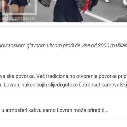
, a lovranskom glavnom ulicom proći će više od 3000 maška
valska povorka. Već tradicionalno otvorenje povorke prip
Lovran, nakon kojih slijedi gotovo četrdeset karnevalsk
u u atmosferi kakvu samo Lovran može prirediti...