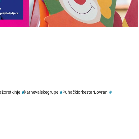
žoretkinje
#
karnevalskegrupe
#
PuhačkiorkestarLovran
#