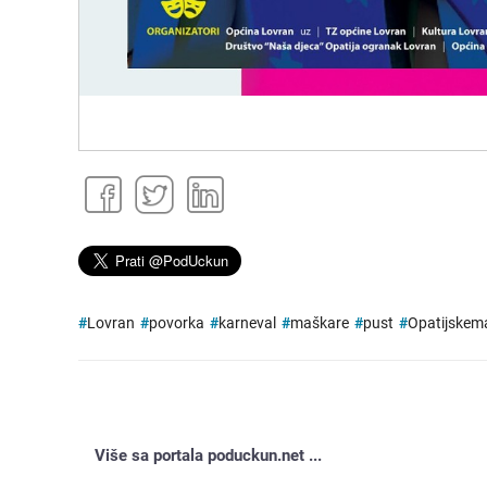
#
Lovran
#
povorka
#
karneval
#
maškare
#
pust
#
Opatijskema
Više sa portala poduckun.net ...