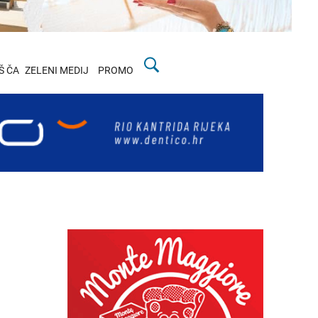
Š ČA
ZELENI MEDIJ
PROMO