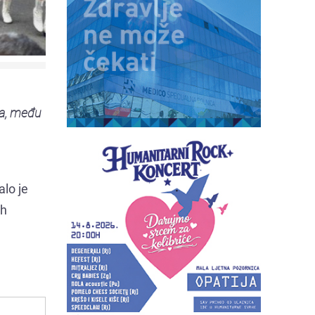
ra, među
alo je
ih