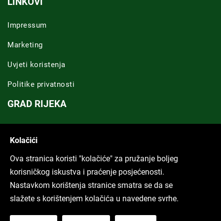
LINKOVI
Impressum
Marketing
Uvjeti koristenja
Politike privatnosti
GRAD RIJEKA
Novosti Rijeka
Kolačići
Riječka regija
Ova stranica koristi "kolačiće" za pružanje boljeg
ARHIVA TEKSTOVA
korisničkog iskustva i praćenje posjećenosti.
Nastavkom korištenja stranice smatra se da se
Svi tekstovi
slažete s korištenjem kolačića u navedene svrhe.
Poduckun.net