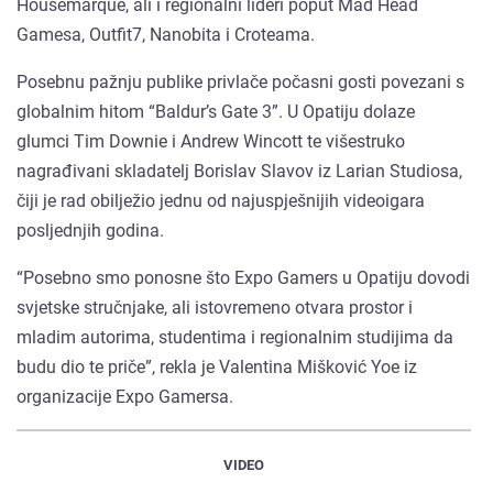
Housemarque, ali i regionalni lideri poput Mad Head
Gamesa, Outfit7, Nanobita i Croteama.
Posebnu pažnju publike privlače počasni gosti povezani s
globalnim hitom “Baldur’s Gate 3”. U Opatiju dolaze
glumci Tim Downie i Andrew Wincott te višestruko
nagrađivani skladatelj Borislav Slavov iz Larian Studiosa,
čiji je rad obilježio jednu od najuspješnijih videoigara
posljednjih godina.
“Posebno smo ponosne što Expo Gamers u Opatiju dovodi
svjetske stručnjake, ali istovremeno otvara prostor i
mladim autorima, studentima i regionalnim studijima da
budu dio te priče”, rekla je Valentina Mišković Yoe iz
organizacije Expo Gamersa.
VIDEO