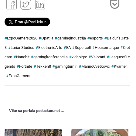
#
ExpoGamers2026
#
Opatija
#
gamingindustrija
#
esports
#
Baldur’sGate
3
#
LarianStudios
#
ElectronicArts
#
EA
#
Supercell
#
Housemarque
#
Crot
eam
#
Nanobit
#
gamingkonferencija
#
videoigre
#
Valorant
#
LeagueofLe
gends
#
Fortnite
#
Tekken8
#
gamingturniri
#
MarinoCvetković
#
Kvarner
#
ExpoGamers
Više sa portala poduckun.net ...