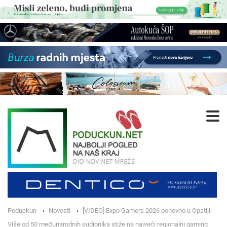
Poduckun
Novosti
[VIDEO] Expo Gamers 2026 ponovno u Opatiji:
Više od 50 međunarodnih sudionika stiže na najveći regionalni gaming