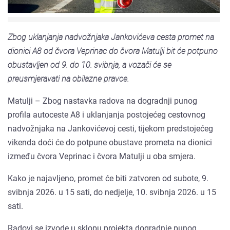
Zbog uklanjanja nadvožnjaka Jankovićeva cesta promet na
dionici A8 od čvora Veprinac do čvora Matulji bit će potpuno
obustavljen od 9. do 10. svibnja, a vozači će se
preusmjeravati na obilazne pravce.
Matulji – Zbog nastavka radova na dogradnji punog
profila autoceste A8 i uklanjanja postojećeg cestovnog
nadvožnjaka na Jankovićevoj cesti, tijekom predstojećeg
vikenda doći će do potpune obustave prometa na dionici
između čvora Veprinac i čvora Matulji u oba smjera.
Kako je najavljeno, promet će biti zatvoren od subote, 9.
svibnja 2026. u 15 sati, do nedjelje, 10. svibnja 2026. u 15
sati.
Radovi se izvode u sklopu projekta dogradnje punog