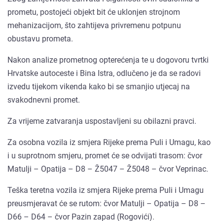
prometu, postojeći objekt bit će uklonjen strojnom
mehanizacijom, što zahtijeva privremenu potpunu
obustavu prometa.
Nakon analize prometnog opterećenja te u dogovoru tvrtki
Hrvatske autoceste i Bina Istra, odlučeno je da se radovi
izvedu tijekom vikenda kako bi se smanjio utjecaj na
svakodnevni promet.
Za vrijeme zatvaranja uspostavljeni su obilazni pravci.
Za osobna vozila iz smjera Rijeke prema Puli i Umagu, kao
i u suprotnom smjeru, promet će se odvijati trasom: čvor
Matulji – Opatija – D8 – Ž5047 – Ž5048 – čvor Veprinac.
Teška teretna vozila iz smjera Rijeke prema Puli i Umagu
preusmjeravat će se rutom: čvor Matulji – Opatija – D8 –
D66 – D64 – čvor Pazin zapad (Rogovići).