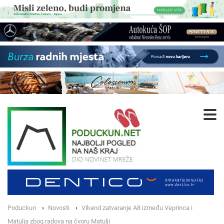
Poduckun
Novosti
Vikend zatvaranje A8 između Veprinca i
Matulja zbog radova na čvoru Matulji