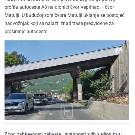
profila autoceste A8 na dionici čvor Veprinac – čvor
Matulji. U budućoj zoni čvora Matulji uklanja se postojeći
nadvožnjak koji se nalazi iznad trase predviđene za
proširenje autoceste.
Zbog zahtjevnosti zahvata i sigurnosti svih sudionika u