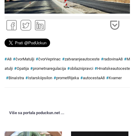
#
A8
#
čvorMatulji
#
čvorVeprinac
#
zatvaranjeautoceste
#
radovinaA8
#
M
atulji
#
Opatija
#
prometnaregulacija
#
obilaznipravci
#
Hrvatskeautoceste
#
BinaIstra
#
Istarskiipsilon
#
prometRijeka
#
autocestaA8
#
Kvarner
Više sa portala poduckun.net ...