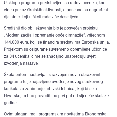
U sklopu programa predstavljeni su radovi učenika, kao i
video prikaz školskih aktivnosti, a posebno su nagrađeni
djelatnici koji u školi rade više desetljeća.
Središnji dio obilježavanja bio je posvećen projektu
„Modernizacija i opremanje opće gimnazije“, vrijednom
144.000 eura, koji se financira sredstvima Europska unija.
Projektom su osigurane suvremeno opremljene učionice
za 84 učenika, čime se značajno unapređuju uvjeti
izvođenja nastave.
Škola pritom nastavlja i s razvojem novih obrazovnih
programa te je najavljeno uvođenje novog strukovnog
kurikula za zanimanje arhivski tehničar, koji bi se u
Hrvatskoj trebao provoditi po prvi put od sljedeće školske
godine.
Ovim ulaganjima i programskim novitetima Ekonomska