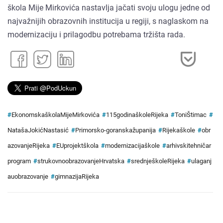
škola Mije Mirkovića nastavlja jačati svoju ulogu jedne od
najvažnijih obrazovnih institucija u regiji, s naglaskom na
modernizaciju i prilagodbu potrebama tržišta rada.
#
EkonomskaškolaMijeMirkovića
#
115godinaškoleRijeka
#
ToniŠtimac
#
NatašaJokićNastasić
#
Primorsko-goranskažupanija
#
Rijekaškole
#
obr
azovanjeRijeka
#
EUprojektškola
#
modernizacijaškole
#
arhivskitehničar
program
#
strukovnoobrazovanjeHrvatska
#
srednješkoleRijeka
#
ulaganj
auobrazovanje
#
gimnazijaRijeka