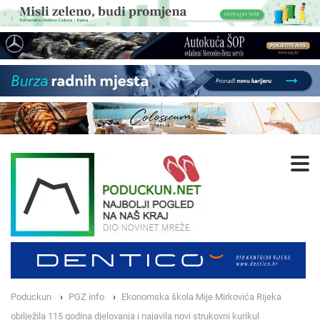
Poduckun
PGZ info
Ekonomska škola Mije Mirkovića Rijeka
obilježila 115 godina djelovanja i najavila novi strukovni kurikul