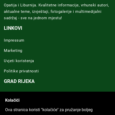
Opatija i Liburnija. Kvalitetne informacije, vrhunski autori,
aktualne teme, izvještaji, fotogalerije i multimedijalni
sadržaj - sve na jednom mjestu!
LINKOVI
Impressum
Marketing
Uvjeti koristenja
Politike privatnosti
GRAD RIJEKA
Novosti Rijeka
Kolačići
Riječka regija
Ova stranica koristi "kolačiće" za pružanje boljeg
ARHIVA TEKSTOVA