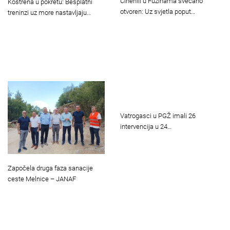
Cinehill u Fužinama svečano
Kostrena u pokretu: Besplatni
otvoren: Uz svjetla poput…
treninzi uz more nastavljaju…
Vatrogasci u PGŽ imali 26
intervencija u 24…
Započela druga faza sanacije
ceste Melnice – JANAF