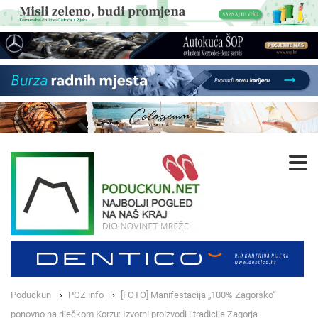
Poduckun
PGZ info
[FOTO] Manifestacija „100% Zagorsko“
ponovno na riječkom Korzu: Izvorni proizvodi i tradicija Zagorja