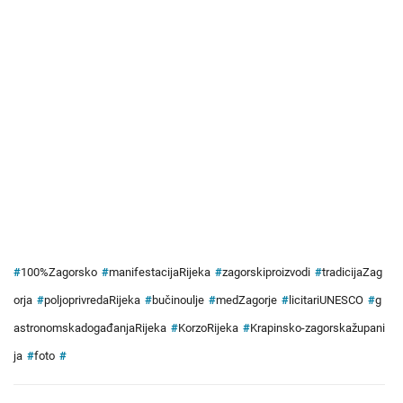
#
100%Zagorsko
#
manifestacijaRijeka
#
zagorskiproizvodi
#
tradicijaZag
orja
#
poljoprivredaRijeka
#
bučinoulje
#
medZagorje
#
licitariUNESCO
#
g
astronomskadogađanjaRijeka
#
KorzoRijeka
#
Krapinsko-zagorskažupani
ja
#
foto
#