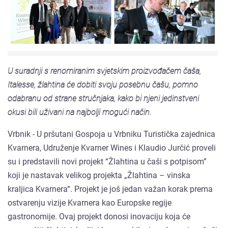
U suradnji s renomiranim svjetskim proizvođačem čaša,
Italesse, žlahtina će dobiti svoju posebnu čašu, pomno
odabranu od strane stručnjaka, kako bi njeni jedinstveni
okusi bili uživani na najbolji mogući način.
Vrbnik - U pršutani Gospoja u Vrbniku Turistička zajednica
Kvarnera, Udruženje Kvarner Wines i Klaudio Jurčić proveli
su i predstavili novi projekt “Žlahtina u čaši s potpisom”
koji je nastavak velikog projekta „Žlahtina – vinska
kraljica Kvarnera“. Projekt je još jedan važan korak prema
ostvarenju vizije Kvarnera kao Europske regije
gastronomije. Ovaj projekt donosi inovaciju koja će