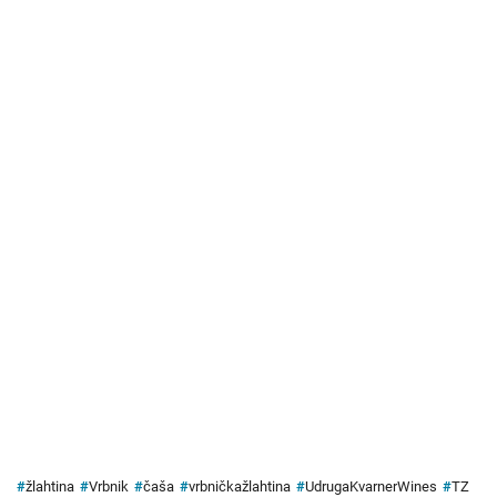
#
žlahtina
#
Vrbnik
#
čaša
#
vrbničkažlahtina
#
UdrugaKvarnerWines
#
TZ