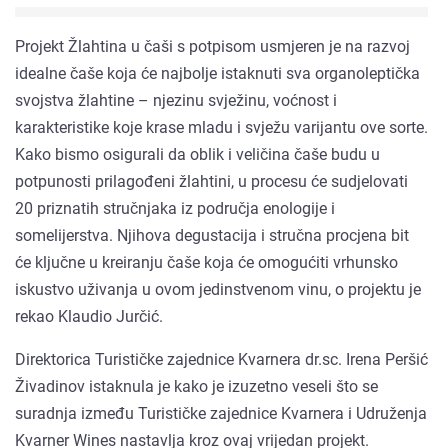
Projekt Žlahtina u čaši s potpisom usmjeren je na razvoj
idealne čaše koja će najbolje istaknuti sva organoleptička
svojstva žlahtine – njezinu svježinu, voćnost i
karakteristike koje krase mladu i svježu varijantu ove sorte.
Kako bismo osigurali da oblik i veličina čaše budu u
potpunosti prilagođeni žlahtini, u procesu će sudjelovati
20 priznatih stručnjaka iz područja enologije i
somelijerstva. Njihova degustacija i stručna procjena bit
će ključne u kreiranju čaše koja će omogućiti vrhunsko
iskustvo uživanja u ovom jedinstvenom vinu, o projektu je
rekao Klaudio Jurčić.
Direktorica Turističke zajednice Kvarnera dr.sc. Irena Peršić
Živadinov istaknula je kako je izuzetno veseli što se
suradnja između Turističke zajednice Kvarnera i Udruženja
Kvarner Wines nastavlja kroz ovaj vrijedan projekt.