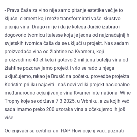
- Prava čaša za vino nije samo pitanje estetike već je to
ključni element koji može transformirati vaše iskustvo
pijenja vina. Drago mi je i da je kolega Jurčić izabrao i
dogovorio tvornicu Italesse koja je jedna od najznačajnijih
svjetskih tvornica čaša da se uključi u projekt. Nas sedam
proizvođača vina od žlahtine na Kvarneru, koji
proizvodimo 40 etiketa i gotovo 2 milijuna butelja vina od
žlahtine pozdravljamo projekt i vrlo se rado u njega
uključujemo, rekao je Brusić na početku provedbe projekta.
Koristim priliku najaviti i naš novi veliki projekt nacionalno
međunarodno ocjenjivanje vina Kvarner International Wine
Trophy koje se održava 7.3.2025. u Vrbniku, a za kojih već
sada imamo preko 200 uzoraka vina a očekujemo ih još
više.
Ocjenjivači su certificirani HAPIHovi ocjenjivači, poznati