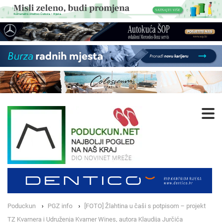
Poduckun
PGZ info
[FOTO] Žlahtina u čaši s potpisom – projekt
TZ Kvarnera i Udruženja Kvarner Wines, autora Klaudija Jurčića