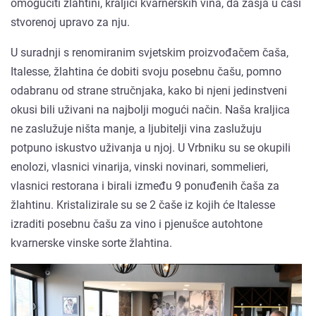
omogućiti žlahtini, kraljici kvarnerskih vina, da zasja u čaši
stvorenoj upravo za nju.
U suradnji s renomiranim svjetskim proizvođačem čaša,
Italesse, žlahtina će dobiti svoju posebnu čašu, pomno
odabranu od strane stručnjaka, kako bi njeni jedinstveni
okusi bili uživani na najbolji mogući način. Naša kraljica
ne zaslužuje ništa manje, a ljubitelji vina zaslužuju
potpuno iskustvo uživanja u njoj. U Vrbniku su se okupili
enolozi, vlasnici vinarija, vinski novinari, sommelieri,
vlasnici restorana i birali između 9 ponuđenih čaša za
žlahtinu. Kristalizirale su se 2 čaše iz kojih će Italesse
izraditi posebnu čašu za vino i pjenušce autohtone
kvarnerske vinske sorte žlahtina.