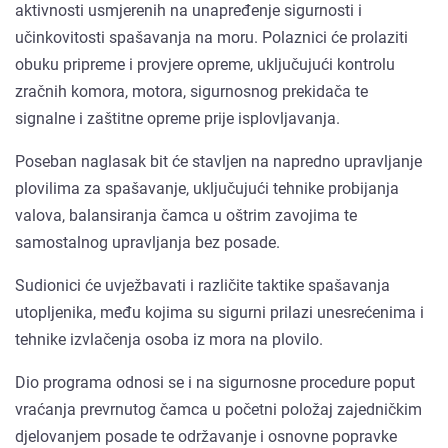
aktivnosti usmjerenih na unapređenje sigurnosti i
učinkovitosti spašavanja na moru. Polaznici će prolaziti
obuku pripreme i provjere opreme, uključujući kontrolu
zračnih komora, motora, sigurnosnog prekidača te
signalne i zaštitne opreme prije isplovljavanja.
Poseban naglasak bit će stavljen na napredno upravljanje
plovilima za spašavanje, uključujući tehnike probijanja
valova, balansiranja čamca u oštrim zavojima te
samostalnog upravljanja bez posade.
Sudionici će uvježbavati i različite taktike spašavanja
utopljenika, među kojima su sigurni prilazi unesrećenima i
tehnike izvlačenja osoba iz mora na plovilo.
Dio programa odnosi se i na sigurnosne procedure poput
vraćanja prevrnutog čamca u početni položaj zajedničkim
djelovanjem posade te održavanje i osnovne popravke