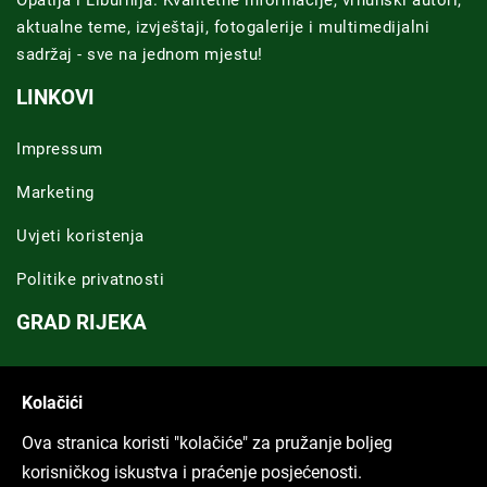
aktualne teme, izvještaji, fotogalerije i multimedijalni
sadržaj - sve na jednom mjestu!
LINKOVI
Impressum
Marketing
Uvjeti koristenja
Politike privatnosti
GRAD RIJEKA
Novosti Rijeka
Kolačići
Riječka regija
Ova stranica koristi "kolačiće" za pružanje boljeg
ARHIVA TEKSTOVA
korisničkog iskustva i praćenje posjećenosti.