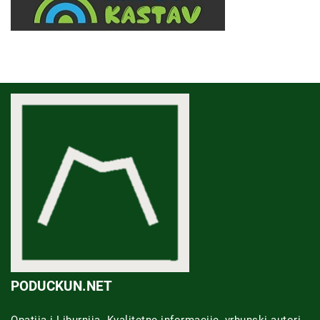
PODUCKUN.NET
Opatija i Liburnija. Kvalitetne informacije, vrhunski autori,