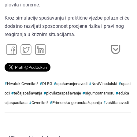
plovila i opreme.
Kroz simulacije spašavanja i praktične vježbe polaznici će
dodatno razvijati sposobnost procjene rizika i pravilnog
reagiranja u kriznim situacijama.
#
HrvatskiCrvenikriž
#
DLRG
#
spašavanjenavodi
#
NoviVinodolski
#
spasi
oci
#
tečajspašavanja
#
plovilazaspašavanje
#
sigurnostnamoru
#
eduka
cijaspasilaca
#
Crvenikriž
#
Primorsko-goranskažupanija
#
zaštitanavodi