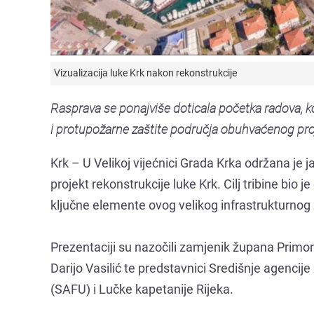
Vizualizacija luke Krk nakon rekonstrukcije
Rasprava se ponajviše doticala početka radova, koj
i protupožarne zaštite područja obuhvaćenog pr
Krk – U Velikoj vijećnici Grada Krka održana je j
projekt rekonstrukcije luke Krk. Cilj tribine bio
ključne elemente ovog velikog infrastrukturnog
Prezentaciji su nazočili zamjenik župana Primo
Darijo Vasilić te predstavnici Središnje agencij
(SAFU) i Lučke kapetanije Rijeka.