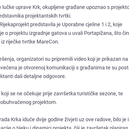
ke lučke uprave Krk, okupljene građane upoznao s projek
edstavnika projektantskih tvrtki.
Rijekaprojekt predstavila je Uporabne cjeline 1 i 2, koje
e o projektu izgradnje gatova u uvali Portapižana, što čin
 iz riječke tvrtke MareCon.
ešenja, organizatori su pripremili video koji je prikazan na
svećena je otvorenoj komunikaciji s građanima te su post
ktanti dali detaljne odgovore.
oji se ne očekuje prije završetka turističke sezone, te
a obuhvaćenog projektom.
ada Krka iduće dvije godine živjeti uz ove radove, bilo je
je o tijeku i dinamici projekta, čiji je završetak planiran