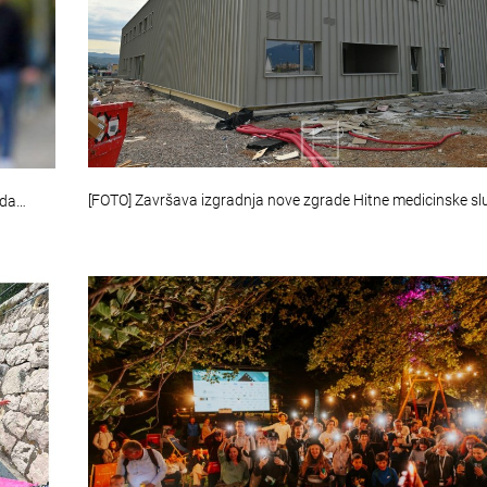
[FOTO] Završava izgradnja nove zgrade Hitne medicinske s
oda…