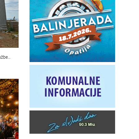
lužbe…