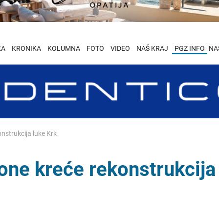
KA
KRONIKA
KOLUMNA
FOTO
VIDEO
NAŠ KRAJ
PGZ INFO
NA
nstrukcija luke Krk
one kreće rekonstrukcija