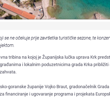
i se ne očekuje prije završetka turističke sezone, te konze
ojektom.
avna tribina na kojoj je Županijska lučka uprava Krk predst
 je građanima i lokalnim poduzetnicima grada Krka približiti
 zahvata.
rsko-goranske županije Vojko Braut, gradonačelnik Grada
e za financiranje i ugovaranje programa i projekata Europs