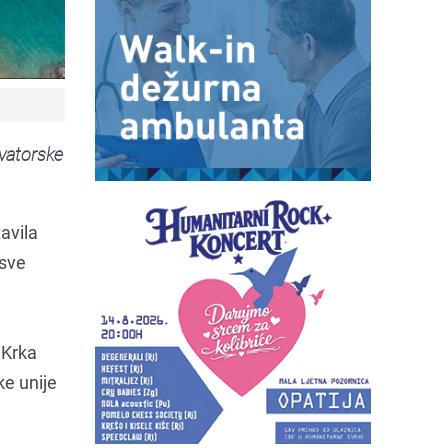
rvatorske
avila
 sve
 Krka
ke unije