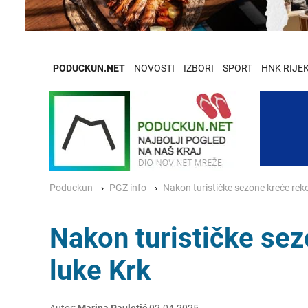
PODUCKUN.NET
NOVOSTI
IZBORI
SPORT
HNK RIJE
Poduckun
PGZ info
Nakon turističke sezone kreće reko
Nakon turističke sez
luke Krk