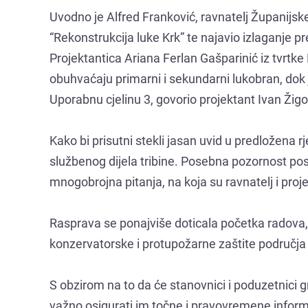
Uvodno je Alfred Franković, ravnatelj Županijs
“Rekonstrukcija luke Krk” te najavio izlaganje pr
Projektantica Ariana Ferlan Gašparinić iz tvrtke 
obuhvaćaju primarni i sekundarni lukobran, dok j
Uporabnu cjelinu 3, govorio projektant Ivan Žigo
Kako bi prisutni stekli jasan uvid u predložena rj
službenog dijela tribine. Posebna pozornost po
mnogobrojna pitanja, na koja su ravnatelj i proje
Rasprava se ponajviše doticala početka radova, k
konzervatorske i protupožarne zaštite područj
S obzirom na to da će stanovnici i poduzetnici gr
važno osigurati im točne i pravovremene informaci