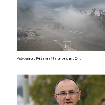
Vatrogasci u PGŽ imali 11 intervencija u 24…