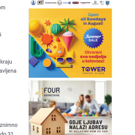
tom
i
 kraju
avljena
 iznimno
 do 31.