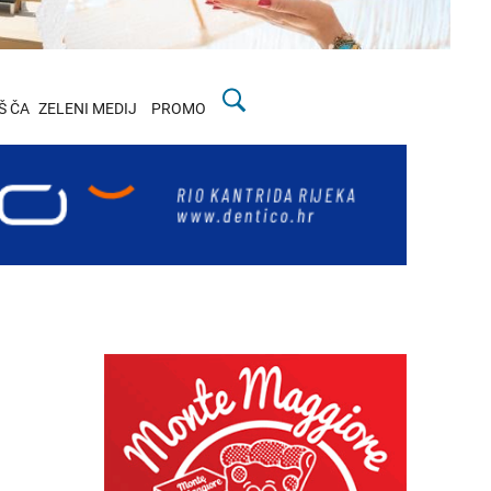
Š ČA
ZELENI MEDIJ
PROMO