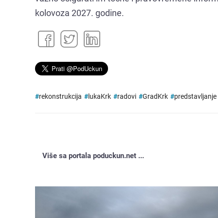
kolovoza 2027. godine.
#
rekonstrukcija
#
lukaKrk
#
radovi
#
GradKrk
#
predstavljanje
Više sa portala poduckun.net ...